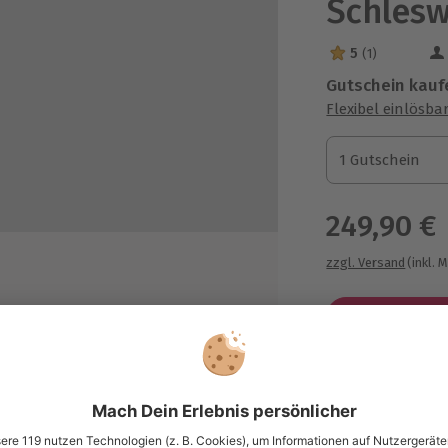
Schlesw
5
(1)
5 Sterne von 5 a
Gutschein kauf
Flexibel einlösba
1 Gutschein
1 Gutschein
1 Gutschein
249,90 €
zzgl. Versand
(inkl. 
hrenen Skipper
Immer das p
Große Auswahl, 
maximale Siche