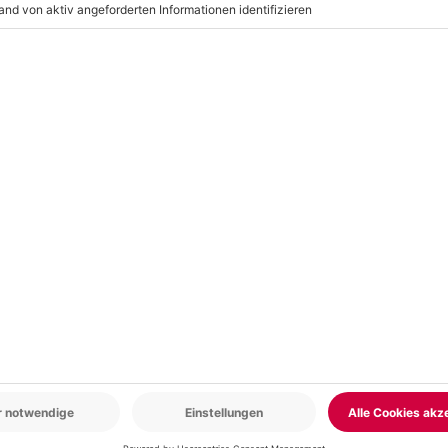
)
, Handtücher
r: 9-17 Uhr
www.b2b.mydays.de/
en
5% CLUB DEAL
-15% CLUB DEAL