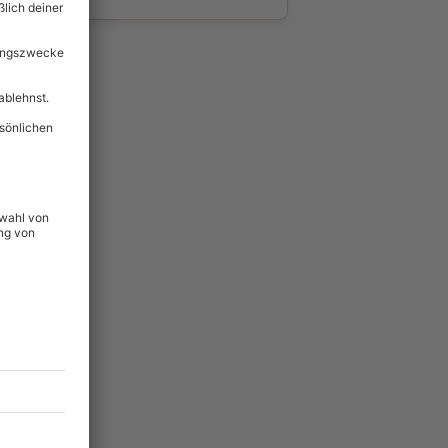
wahl
unvergessliche
124
°P
lität
hein für alle Erlebnisse
icherheit
tig & verlängerbar.