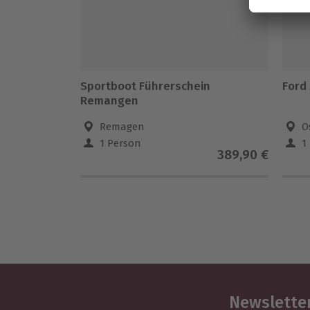
Sportboot Führerschein
Ford
Remangen
Remagen
O
1 Person
1
389,90 €
Newsletter