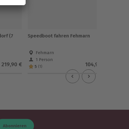
orf (7
Speedboot fahren Fehmarn
Chevrol
Tag)
Fehmarn
Osdo
1 Person
1 Pe
219,90 €
104,90 €
5
(1)
Abonnieren