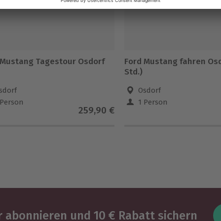
 Mustang Tagestour Osdorf
Ford Mustang fahren Osd
Std.)
sdorf
Osdorf
 Person
1 Person
259,90 €
 abonnieren und 10 € Rabatt sichern