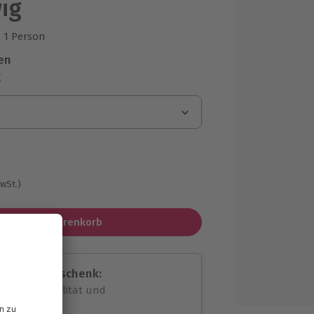
ig
1 Person
us 1 Bewertungen
en
r
MwSt.)
In den Warenkorb
assende Geschenk:
volle Flexibilität und
rheit