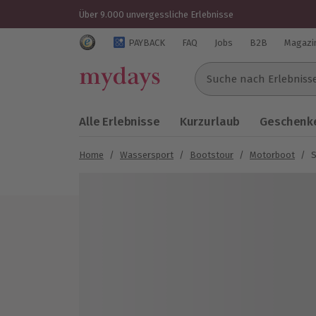
Über 9.000 unvergessliche Erlebnisse
Trustedshops Bewertungen für mydays.de
PAYBACK
FAQ
Jobs
B2B
Magazi
Suche nach Erlebnissen..
Alle Erlebnisse
Kurzurlaub
Geschenke
Home
/
Wassersport
/
Bootstour
/
Motorboot
/
S
Bild 1 von 7