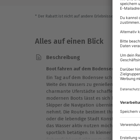
* Der Rabatt ist nicht auf andere Erlebnisse bei der Einlö
Alles auf einen Blick
Beschreibung
Boot fahren auf dem Bodensee – unvergess
Ein Tag auf dem Bodensee schenkt wertvo
Weite des Wassers zu genießen. Die beeind
charmante Uferstädte schaffen eine einzig
modernen Boots lässt es sich herrlich en
Skipper die Navigation übernimmt oder Ihr 
nehmt. Die Route bestimmt Ihr selbst: malerische Buchten, idyllische Inseln
oder die lebendige Stadt Konstanz warten
das Wasser aktiv nutzen möchte, kann si
sportlich betätigen. In kleiner Gruppe sor
Fahrgefühl und gibt wertvolle Tipps. Jede