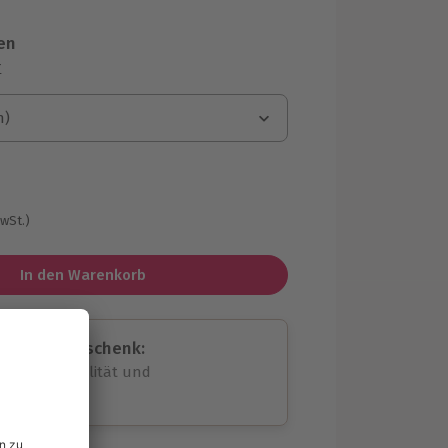
en
r
n)
n)
MwSt.)
In den Warenkorb
assende Geschenk:
volle Flexibilität und
rheit
wahl
unvergessliche