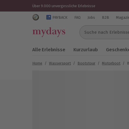
Über 9.000 unvergessliche Erlebnisse
Trustedshops Bewertungen für mydays.de
PAYBACK
FAQ
Jobs
B2B
Magazi
Suche nach Erlebnissen..
Alle Erlebnisse
Kurzurlaub
Geschenke
Home
/
Wassersport
/
Bootstour
/
Motorboot
/
B
Bild 1 von 5