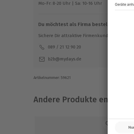
Mo-Fr: 8-20 Uhr | Sa: 10-16 Uhr
Entscheidung obliegt dem Veranstalter
Teilnehmer
Du möchtest als Firma bestellen?
Gutschein gültig für 5 Personen
Sichere Dir attraktive Firmenkunden Vorteile.
089 / 21 12 90 20
Mo-F
b2b@mydays.de
Artikelnummer
:
59621
Andere Produkte entdeck