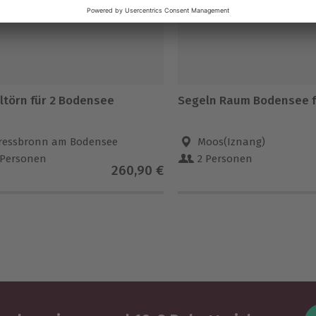
ltörn für 2 Bodensee
Segeln Raum Bodensee f
ressbronn am Bodensee
Moos(Iznang)
 Personen
2 Personen
260,90 €