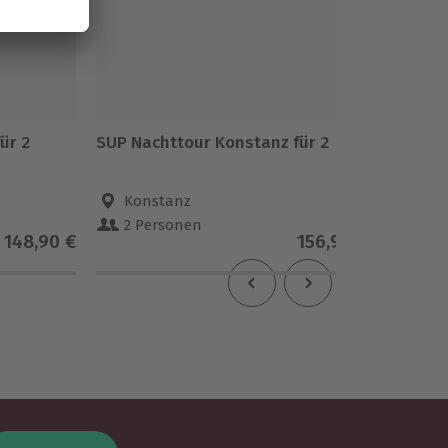
ür 2
SUP Nachttour Konstanz für 2
Sunset 
Konstanz
Kre
2 Personen
2 Pe
148,90 €
156,90 €
5
(1)