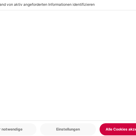
)
r: 9-17 Uhr
www.b2b.mydays.de/
en