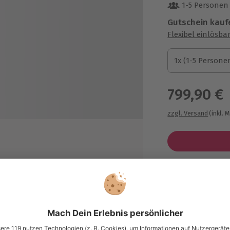
1-5 Personen
Gutschein kauf
Flexibel einlösba
1x (1-5 Personen)
1x (1-5 Persone
1x (1-5 Persone
799,90 €
zzgl. Versand
(inkl. 
Immer das p
hrenen Skipper
Große Auswahl, 
maximale Siche
Große Aus
Über 9.000 