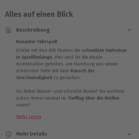
Alles auf einen Blick
Beschreibung
Rasanter Fahrspaß
Erlebe mit den RIB Piraten die
schnellste Hafentour
in Spielfilmlänge
. Hier wird Dir die ideale
Kombination geboten, um Hamburg von seiner
schönsten Seite mit dem
Rausch der
Geschwindigkeit
zu genießen.
Du liebst Wasser und schnelle Boote? Du wolltest
schon immer einmal im
Tiefflug über die Wellen
rasen?
Mehr Lesen
Dann ist dieses
Speedboot Erlebnis
genau das
richtige für Dich! Hier hast Du die Möglichkeit
direkt
im
Hamburger Hafen
mit einem professionellen
RIB
Mehr Details
zu starten.