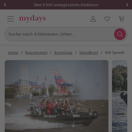
Über 9.000 unvergessliche Erlebnisse
Benutzerkonto
Suche nach Erlebnissen, Orten...
Home
/
Wassersport
/
Bootstour
/
Speedboot
/
RIB Speedboat f