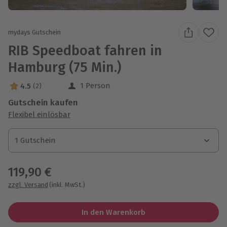
mydays Gutschein
RIB Speedboat fahren in
Hamburg (75 Min.)
1 Person
4.5
(2)
4.5 Sterne von 5 aus 2 Bewertungen
Gutschein kaufen
Flexibel einlösbar
1 Gutschein
1 Gutschein
1 Gutschein
119,90 €
zzgl. Versand
(inkl. MwSt.)
In den Warenkorb