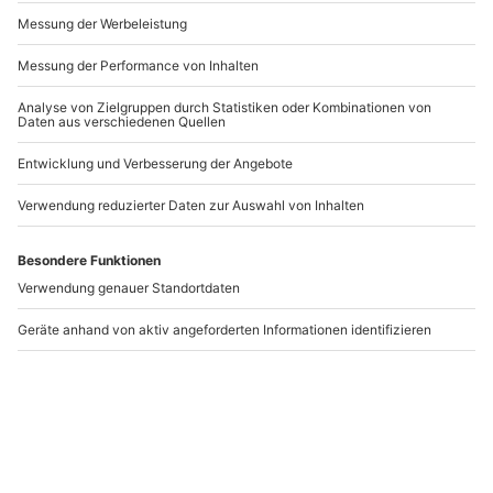
Andere Produkte entdecken
Axtwerfen Hamburg
Segeln Hamburg mit
(1,5 Std.)
Brunch für 2
(Nebensaison)
Hamburg
Hamburg
1 Person
2 Personen
33,90 €
198,90 €