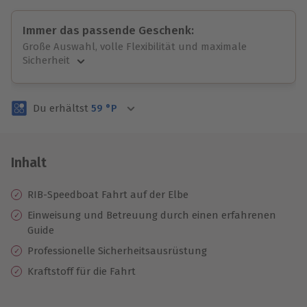
Immer das passende Geschenk:
Große Auswahl, volle Flexibilität und maximale
Sicherheit
Große Auswahl
Über 9.000 unvergessliche Erlebnisse.
Du erhältst
59
°P
Volle Flexibilität
Jeder Gutschein für alle Erlebnisse einlösbar.
Maximale Sicherheit
3 Jahre gültig & verlängerbar.
Inhalt
RIB-Speedboat Fahrt auf der Elbe
Einweisung und
Betreuung durch einen erfahrenen
Guide
Professionelle Sicherheitsausrüstung
Kraftstoff für die Fahrt