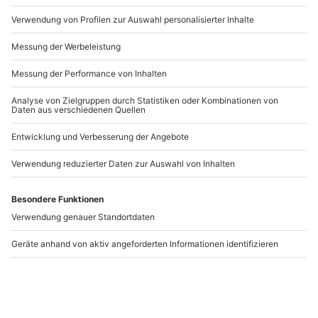
Treibstoff exklusive
Artikelnummer
:
10515
Andere Produkte entdecken
Motorboot selber
Romantische
fahren Rechlin
Bootstour Waren (4
Std.)
Rechlin
Waren (Müritz)
4 Personen
2 Personen
121,90 €
89,90 €
4
4.6
(1)
(5)