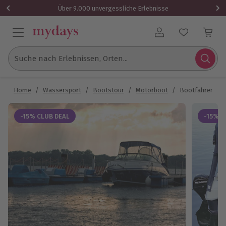
Über 9.000 unvergessliche Erlebnisse
Benutzerkonto
Suche nach Erlebnissen, Orten...
Home
/
Wassersport
/
Bootstour
/
Motorboot
/
Bootfahren ohne
-15% CLUB DEAL
-15% C