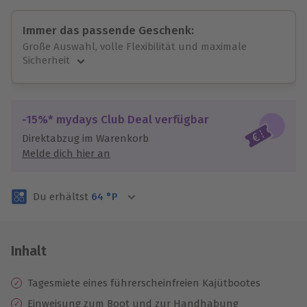
Immer das passende Geschenk:
Große Auswahl, volle Flexibilität und maximale
Sicherheit
Große Auswahl
Über 9.000 unvergessliche Erlebnisse.
Volle Flexibilität
-15%* mydays Club Deal verfügbar
Jeder Gutschein für alle Erlebnisse einlösbar.
Direktabzug im Warenkorb
Maximale Sicherheit
Melde dich hier an
3 Jahre gültig & verlängerbar.
Du erhältst
64
°P
Inhalt
Tagesmiete eines führerscheinfreien Kajütbootes
Einweisung zum Boot und zur Handhabung