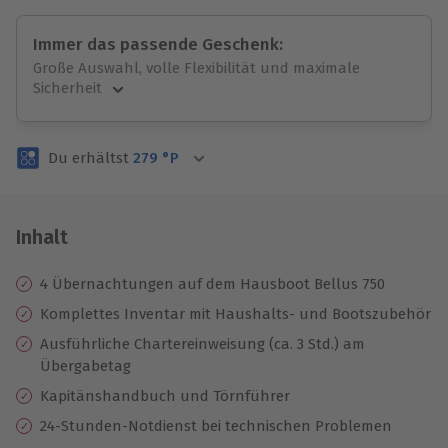
Immer das passende Geschenk:
Große Auswahl, volle Flexibilität und maximale
Sicherheit
Große Auswahl
Über 9.000 unvergessliche Erlebnisse.
Du erhältst
279
°P
Volle Flexibilität
Jeder Gutschein für alle Erlebnisse einlösbar.
Maximale Sicherheit
3 Jahre gültig & verlängerbar.
Inhalt
4 Übernachtungen auf dem Hausboot Bellus 750
Komplettes Inventar mit Haushalts- und Bootszubehör
Ausführliche Chartereinweisung (ca. 3 Std.) am
Übergabetag
Kapitänshandbuch und Törnführer
24-Stunden-Notdienst bei technischen Problemen