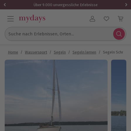
Über 9.000 unvergessliche Erlebnisse
Benutzerkonto
Suche nach Erlebnissen, Orten...
Home
/
Wassersport
/
Segeln
/
Segeln lernen
/
Segeln Schnupp