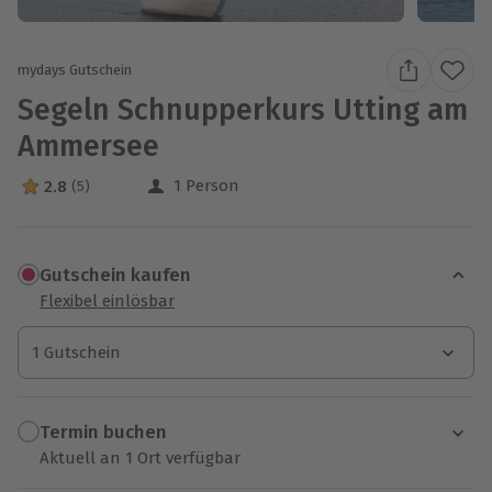
mydays Gutschein
Segeln Schnupperkurs Utting am
Ammersee
1 Person
2.8
(5)
2.8 Sterne von 5 aus 5 Bewertungen
Gutschein kaufen
Flexibel einlösbar
1 Gutschein
1 Gutschein
1 Gutschein
Termin buchen
Aktuell an 1 Ort verfügbar