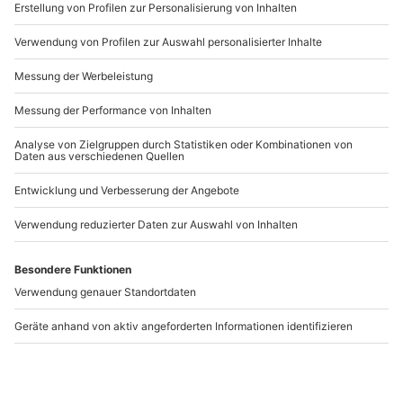
www.b2b.mydays.de/
Artikelnummer
:
18209
Andere Produkte entdecken
Segelkurs in Utting am
Segelkurs Utting am
Ammersee (4 Tage)
Ammersee (5 Tage)
Utting am Ammersee
Utting am Ammersee
1 Person
1 Person