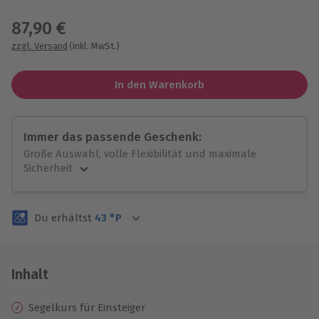
Wähle im nächsten Schritt einen Termin aus
87,90 €
zzgl. Versand
(inkl. MwSt.)
In den Warenkorb
Immer das passende Geschenk:
Große Auswahl, volle Flexibilität und maximale
Sicherheit
Große Auswahl
Über 9.000 unvergessliche Erlebnisse.
Du erhältst
43
°P
Volle Flexibilität
Jeder Gutschein für alle Erlebnisse einlösbar.
Maximale Sicherheit
3 Jahre gültig & verlängerbar.
Inhalt
Segelkurs für Einsteiger