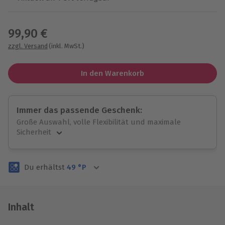
Wähle im nächsten Schritt einen Termin aus
99,90 €
zzgl. Versand
(inkl. MwSt.)
In den Warenkorb
Immer das passende Geschenk:
Große Auswahl, volle Flexibilität und maximale
Sicherheit
Große Auswahl
Über 9.000 unvergessliche Erlebnisse.
Du erhältst
49
°P
Volle Flexibilität
Jeder Gutschein für alle Erlebnisse einlösbar.
Maximale Sicherheit
3 Jahre gültig & verlängerbar.
Inhalt