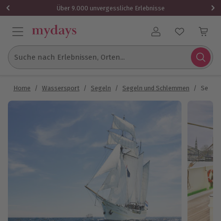
Über 9.000 unvergessliche Erlebnisse
Benutzerkonto
Suche nach Erlebnissen, Orten...
Home
/
Wassersport
/
Segeln
/
Segeln und Schlemmen
/
Segeln