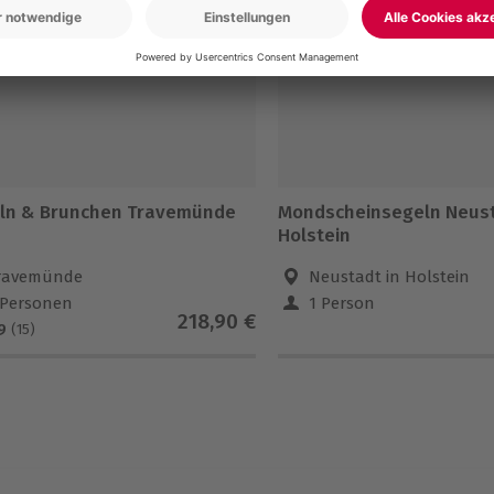
ln & Brunchen Travemünde
Mondscheinsegeln Neust
Holstein
ravemünde
Neustadt in Holstein
 Personen
1 Person
218,90 €
9
(15)