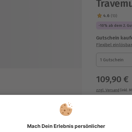
Travem
4.6
(13)
4.6 Sterne von 5
-10% ab dem 2. Gu
Gutschein kauf
Flexibel einlösba
1 Gutschein
1 Gutschein
1 Gutschein
109,90 €
zzgl. Versand
(inkl. 
Immer das p