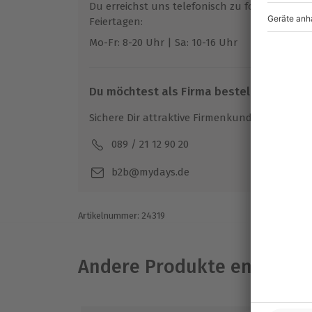
stattfindet.
Du erreichst uns telefonisch zu folgenden Z
Feiertagen:
Teilnehmer
Mo-Fr: 8-20 Uhr | Sa: 10-16 Uhr
Gutschein gültig für 1 Person
20-90 Personen
Du möchtest als Firma bestellen?
Sichere Dir attraktive Firmenkunden Vorteile.
089 / 21 12 90 20
Mo-F
b2b@mydays.de
Artikelnummer
:
24319
Andere Produkte entdeck