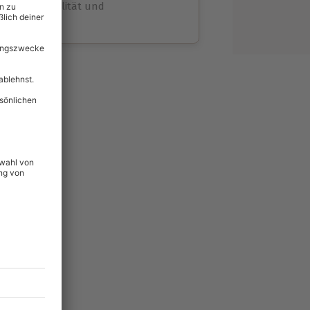
volle Flexibilität und
rheit
wahl
unvergessliche
54
°P
lität
hein für alle Erlebnisse
icherheit
tig & verlängerbar.