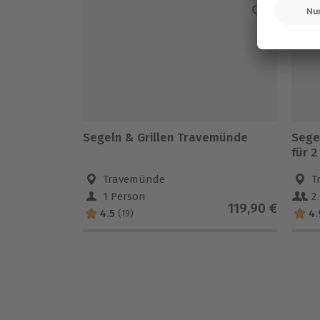
Segeln & Grillen Travemünde
Sege
für 2
Travemünde
T
1 Person
2
119,90 €
4.5
4.
(19)