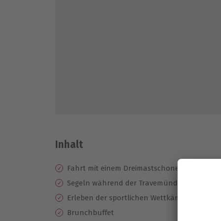
Inhalt
Fahrt mit einem Dreimastschoner
Segeln während der Travemünder Woche
Erleben der sportlichen Wettkämpfe
Brunchbuffet