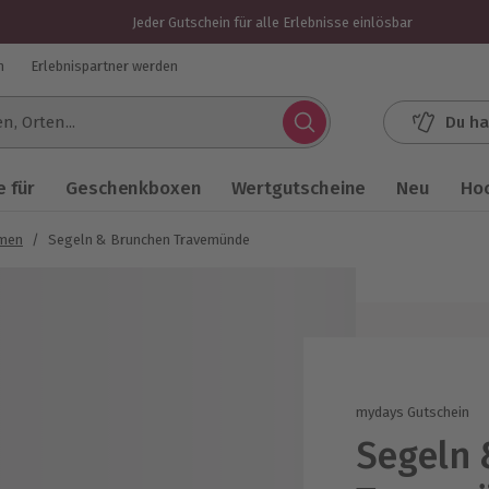
Jeder Gutschein für alle Erlebnisse einlösbar
n
Erlebnispartner werden
Du ha
.
 für
Geschenkboxen
Wertgutscheine
Neu
Ho
mmen
/
Segeln & Brunchen Travemünde
mydays Gutschein
Segeln 