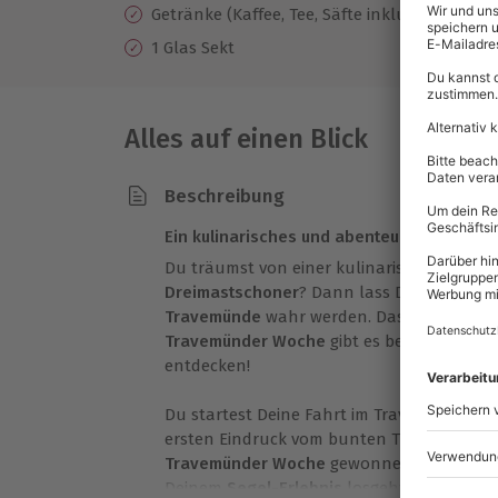
Getränke (Kaffee, Tee, Säfte inklusive)
1 Glas Sekt
Alles auf einen Blick
Beschreibung
Ein kulinarisches und abenteuerliches Erl
Du träumst von einer kulinarischen Fahr
Dreimastschoner
? Dann lass Deine Träum
Travemünde
wahr werden. Das Besondere an
Travemünder Woche
gibt es bei diesem
Seg
entdecken!
Du startest Deine Fahrt im Travemünder H
ersten Eindruck vom bunten Treiben und d
Travemünder Woche
gewonnen, bevor es n
Deinem
Segel-Erlebnis
losgeht. Aber auch 