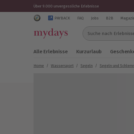
Über 9.000 unvergessliche Erlebnisse
Trustedshops Bewertungen für mydays.de
PAYBACK
FAQ
Jobs
B2B
Magazi
Suche nach Erlebnissen..
Alle Erlebnisse
Kurzurlaub
Geschenke
Home
/
Wassersport
/
Segeln
/
Segeln und Schle
Bild 1 von 8