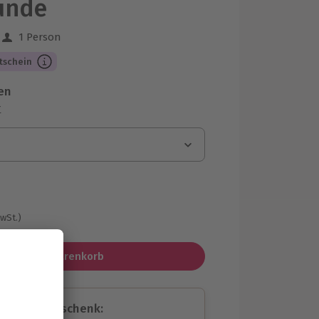
ünde
1 Person
 aus 13 Bewertungen
tschein
en
r
MwSt.)
In den Warenkorb
assende Geschenk: