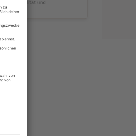
volle Flexibilität und
rheit
wahl
unvergessliche
144
°P
lität
hein für alle Erlebnisse
icherheit
tig & verlängerbar.