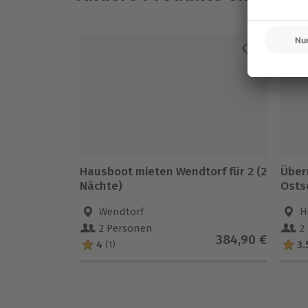
Hausboot mieten Wendtorf für 2 (2
Über
Nächte)
Ostse
Wendtorf
H
2 Personen
2
384,90 €
4
3.
(1)