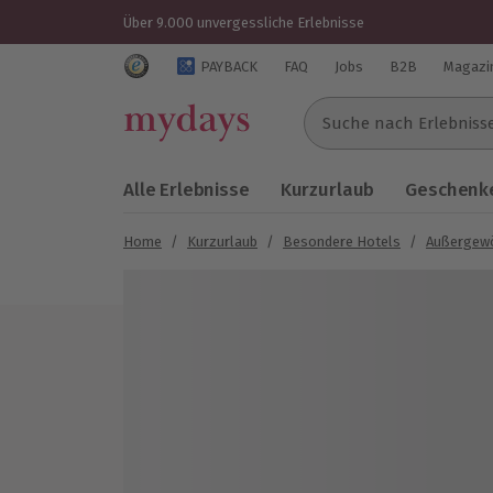
Über 9.000 unvergessliche Erlebnisse
Trustedshops Bewertungen für mydays.de
PAYBACK
FAQ
Jobs
B2B
Magazi
Suche nach Erlebnissen..
Alle Erlebnisse
Kurzurlaub
Geschenke
Home
/
Kurzurlaub
/
Besondere Hotels
/
Außergewö
Bild 1 von 7