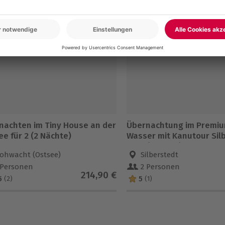
nachten im Tiny House an der
Übernachtung im Premi
e für 2 (2 Nächte)
Wasser mit Kanutour Sil
für 2 (1 Nacht)
ohwacht (Ostsee)
Silberstedt
 Personen
2 Personen
214,90 €
5
5
(2)
(1)