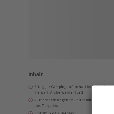
Inhalt
3-tägiger Campingaufenthalt im
Ei
Tierpark Arche Warder für 2
Sp
Pa
2 Übernachtungen im Zelt inmitten
(G
des Tierparks
Kü
Eintritt in den Tierpark