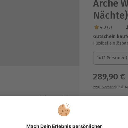
Arche W
Nächte
4.3
(3)
4.3 Sterne von 5
Gutschein kauf
Flexibel einlösba
1x (2 Personen)
1x (2 Personen)
1x (2 Personen)
289,90 €
zzgl. Versand
(inkl. 
genes Kompost-WC direkt am Zelt /
ül-WC und Duschen am
rkeingang
emeinschaftsnutzung)
Immer das p
hlbox im Zelt