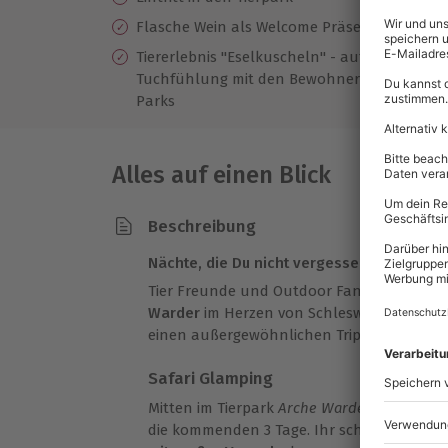
Nu
Flasche Wein als Welcome Präsent
Se
Tiererlebnis "Eselkuscheln" - auf
Be
Tuchfühlung mit den Bewohnern des
Parks
Alles auf einen Blick
Beschreibung
Nächte, die Du nicht vergessen wirst
Tier Freunde und Outdoor Fans aufgepass
Warder
im Herzen von Schleswig-Holstein 
einen außergewöhnlichen Trip.
Safari Glamping
Mitten im Tierpark
Arche Warder
steht sie 
die kommenden 3 Tage. Ihr schlaft in eine