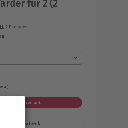
arder für 2 (2
)
2 Personen
 aus 3 Bewertungen
en
r
MwSt.)
In den Warenkorb
assende Geschenk: