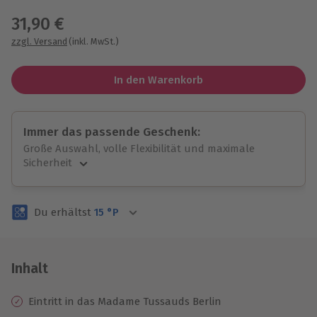
31,90 €
zzgl. Versand
(inkl. MwSt.)
In den Warenkorb
Immer das passende Geschenk:
Große Auswahl, volle Flexibilität und maximale
Sicherheit
Große Auswahl
Über 9.000 unvergessliche Erlebnisse.
Du erhältst
15
°P
Volle Flexibilität
Jeder Gutschein für alle Erlebnisse einlösbar.
Maximale Sicherheit
3 Jahre gültig & verlängerbar.
Inhalt
Eintritt in das Madame Tussauds Berlin