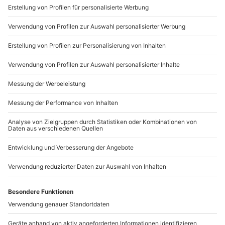
Sichere Dir attraktive Firmenkunden Vorteile.
089 / 21 12 90 20
Mo-Fr: 9-17 Uhr
b2b@mydays.de
www.b2b.mydays.de/
Artikelnummer
:
25075
Andere Produkte entdecken