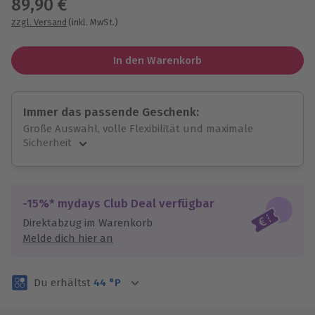
89,90 €
zzgl. Versand
(inkl. MwSt.)
In den Warenkorb
Immer das passende Geschenk:
Große Auswahl, volle Flexibilität und maximale
Sicherheit
Große Auswahl
Über 9.000 unvergessliche Erlebnisse.
Volle Flexibilität
-15%* mydays Club Deal verfügbar
Jeder Gutschein für alle Erlebnisse einlösbar.
Direktabzug im Warenkorb
Maximale Sicherheit
Melde dich hier an
3 Jahre gültig & verlängerbar.
Du erhältst
44
°P