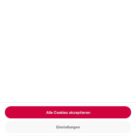
Vertrag widerrufen
FAQs
Kontakt
Zahlungsarten
Über uns
Magazin
Jobs & Karriere
Partnerprogramm
Trusted Shops
PAYBACK
Versand und Lieferung
Presse
AGB
Cookie Einstellungen
Datenschutz
Nutzungsbedingungen
Online-Marktplatz
Barrierefreiheit
Grounding Page
Compliance
Impressum
RECHNUNG