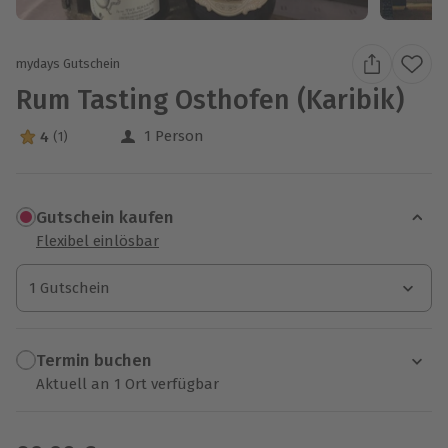
mydays Gutschein
Rum Tasting Osthofen (Karibik)
1 Person
4
(1)
4 Sterne von 5 aus 1 Bewertungen
Gutschein kaufen
Flexibel einlösbar
1 Gutschein
1 Gutschein
1 Gutschein
Termin buchen
Aktuell an 1 Ort verfügbar
Wähle im nächsten Schritt einen Termin aus