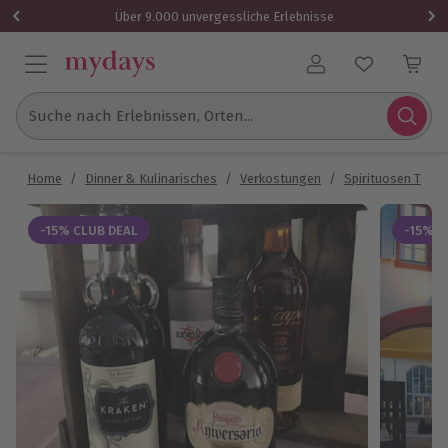
Über 9.000 unvergessliche Erlebnisse
Benutzerkonto
Suche nach Erlebnissen, Orten...
Home
/
Dinner & Kulinarisches
/
Verkostungen
/
Spirituosen Tasti
-15% CLUB DEAL
-15% C