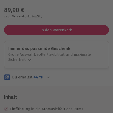
Wähle im nächsten Schritt einen Termin aus
89,90 €
zzgl. Versand
(inkl. MwSt.)
In den Warenkorb
Immer das passende Geschenk:
Große Auswahl, volle Flexibilität und maximale
Sicherheit
Große Auswahl
Über 9.000 unvergessliche Erlebnisse.
Du erhältst
44
°P
Volle Flexibilität
Jeder Gutschein für alle Erlebnisse einlösbar.
Maximale Sicherheit
3 Jahre gültig & verlängerbar.
Inhalt
Einführung in die Aromavielfalt des Rums