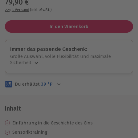
79,90 €
zzgl. Versand
(inkl. MwSt.)
In den Warenkorb
Immer das passende Geschenk:
Große Auswahl, volle Flexibilität und maximale
Sicherheit
Große Auswahl
Über 9.000 unvergessliche Erlebnisse.
Du erhältst
39
°P
Volle Flexibilität
Jeder Gutschein für alle Erlebnisse einlösbar.
Maximale Sicherheit
3 Jahre gültig & verlängerbar.
Inhalt
Einführung in die Geschichte des Gins
Sensoriktraining