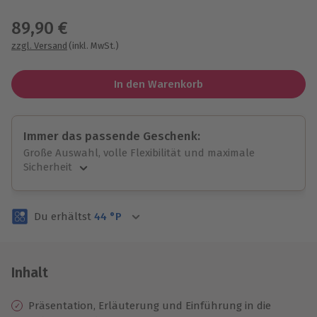
Wähle im nächsten Schritt einen Termin aus
89,90 €
zzgl. Versand
(inkl. MwSt.)
In den Warenkorb
Immer das passende Geschenk:
Große Auswahl, volle Flexibilität und maximale
Sicherheit
Große Auswahl
Über 9.000 unvergessliche Erlebnisse.
Du erhältst
44
°P
Volle Flexibilität
Jeder Gutschein für alle Erlebnisse einlösbar.
Maximale Sicherheit
3 Jahre gültig & verlängerbar.
Inhalt
Präsentation, Erläuterung und Einführung in die