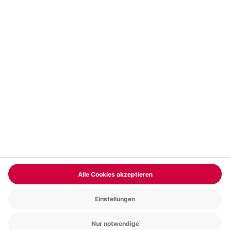
Vertrag widerrufen
FAQs
Kontakt
Zahlungsarten
Über uns
Magazin
Jobs & Karriere
Partnerprogramm
Trusted Shops
PAYBACK
Versand und Lieferung
Presse
AGB
Cookie Einstellungen
Datenschutz
Nutzungsbedingungen
Online-Marktplatz
Barrierefreiheit
Grounding Page
Compliance
Impressum
RECHNUNG