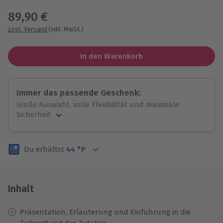
89,90 €
zzgl. Versand
(inkl. MwSt.)
In den Warenkorb
Immer das passende Geschenk:
Große Auswahl, volle Flexibilität und maximale
Sicherheit
Große Auswahl
Über 9.000 unvergessliche Erlebnisse.
Du erhältst
44
°P
Volle Flexibilität
Jeder Gutschein für alle Erlebnisse einlösbar.
Maximale Sicherheit
3 Jahre gültig & verlängerbar.
Inhalt
Präsentation, Erläuterung und Einführung in die
Zubereitung der Zutaten