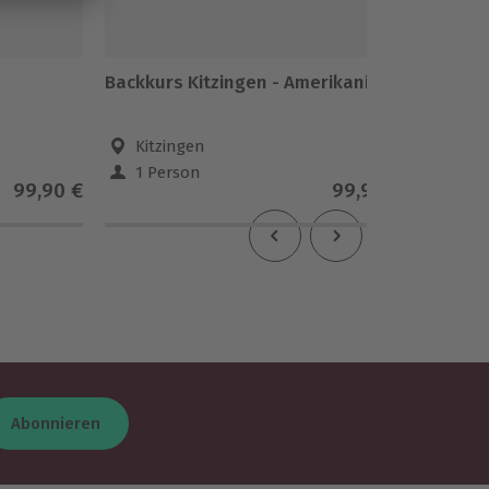
Backkurs Kitzingen - Amerikanisch
Sauerte
Kitzingen
Kitz
1 Person
1 Pe
99,90 €
99,90 €
Abonnieren