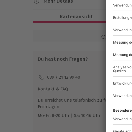
Mehr Details
Dauer
Kartenansicht
Ca. 4,5 Stunden
Verfügbarkeit / Termine
Karte in Großans
Ganzjährig zu bestimmten Terminen ve
Du hast noch Fragen?
Teilnahmebedingungen
Mindestalter: 14 Jahre
Normale physische und psychische Ver
089 / 21 12 99 40
Kontakt & FAQ
Ausrüstung & Kleidung
Mitzubringen: Buchungsbestätigung, Sc
Du erreichst uns telefonisch zu folgenden Z
Transportbehälter
Feiertagen:
Mo-Fr: 8-20 Uhr | Sa: 10-16 Uhr
Teilnehmer
Gutschein gültig für 1 Person