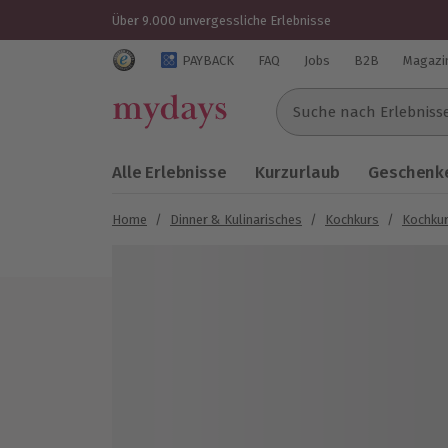
Über 9.000 unvergessliche Erlebnisse
Trustedshops Bewertungen für mydays.de
PAYBACK
FAQ
Jobs
B2B
Magazi
Suche nach Erlebnissen..
Alle Erlebnisse
Kurzurlaub
Geschenke
Home
/
Dinner & Kulinarisches
/
Kochkurs
/
Kochkur
Bild 1 von 5