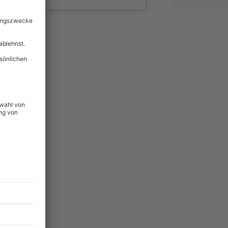
wahl
unvergessliche
49
°P
lität
hein für alle Erlebnisse
icherheit
tig & verlängerbar.