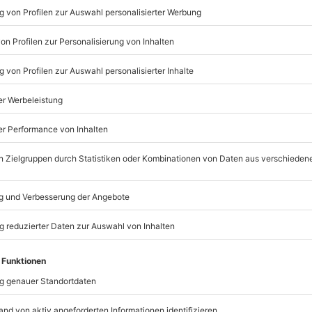
Listenansicht
© OpenStreetMaps
icht
rfügbar
fassung
mydays
GmbH
Mühldorfstraße 8
81671
München
hreibsachen für Notizen,
eiten, außer an bundesweiten