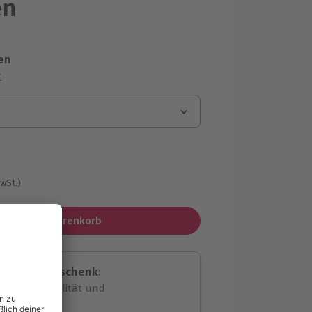
en
en
r
MwSt.)
In den Warenkorb
assende Geschenk:
volle Flexibilität und
rheit