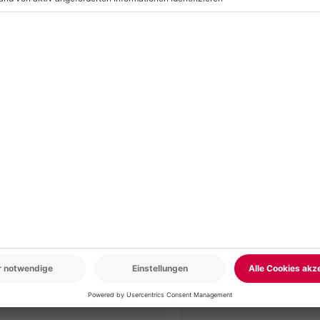
r: 9-17 Uhr
www.b2b.mydays.de/
en