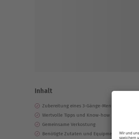
Inhalt
Zubereitung eines 3-Gänge-Menüs unter fac
Wertvolle Tipps und Know-how
Gemeinsame Verkostung
Benötigte Zutaten und Equipment