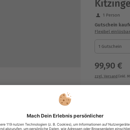
Kitzing
1 Person
Gutschein kauf
Flexibel einlösba
1 Gutschein
1 Gutschein
1 Gutschein
99,90 €
zzgl. Versand
(inkl. 
hkundiger Anleitung
Immer das p
Große Auswahl, 
maximale Siche