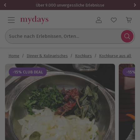
Über 9.000 unvergessliche Erlebnisse
Benutzerkonto
Suche nach Erlebnissen, Orten...
Home
/
Dinner & Kulinarisches
/
Kochkurs
/
Kochkurse aus aller W
-15% CLUB DEAL
-15% C