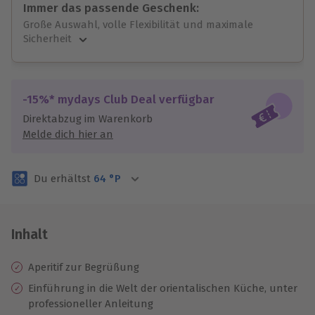
Immer das passende Geschenk:
Große Auswahl, volle Flexibilität und maximale
Sicherheit
Große Auswahl
Über 9.000 unvergessliche Erlebnisse.
Volle Flexibilität
-15%* mydays Club Deal verfügbar
Jeder Gutschein für alle Erlebnisse einlösbar.
Direktabzug im Warenkorb
Maximale Sicherheit
Melde dich hier an
3 Jahre gültig & verlängerbar.
Du erhältst
64
°P
Inhalt
Aperitif zur Begrüßung
Einführung in die Welt der orientalischen Küche, unter
professioneller Anleitung