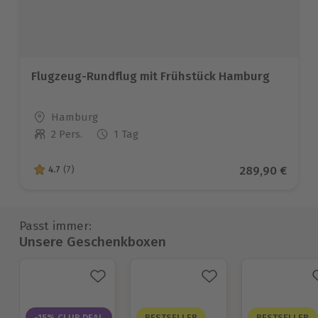
Flugzeug-Rundflug mit Frühstück Hamburg
Standort
Hamburg
2 Pers.
1 Tag
Anzahl der Teilnehmer
Aktueller Prei
289,90 €
4.7
(7)
4.7 von 5 Sternen basierend auf 7 Bewertungen
Passt immer:
Unsere Geschenkboxen
-15% CLUB DEAL
BESTSELLER
BESTSELLER