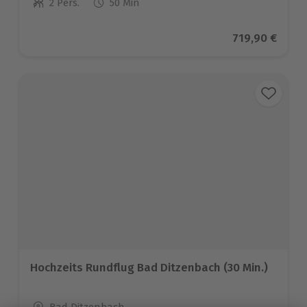
2 Pers.
50 Min
Anzahl der Teilnehmer
Aktueller Pre
719,90 €
Hochzeits Rundflug Bad Ditzenbach (30 Min.)
Standort
Bad Ditzenbach