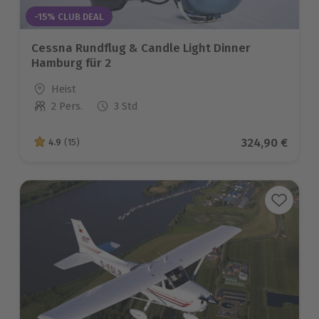
-15% CLUB DEAL
Cessna Rundflug & Candle Light Dinner
Hamburg für 2
Standort
Heist
2 Pers.
3 Std
Anzahl der Teilnehmer
Aktueller Pre
324,90 €
4.9
(15)
4.9 von 5 Sternen basierend auf 15 Bewertungen