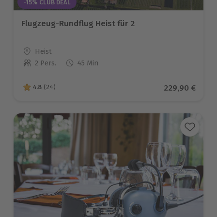
-15% CLUB DEAL
Flugzeug-Rundflug Heist für 2
Standort
Heist
2 Pers.
45 Min
Anzahl der Teilnehmer
Aktueller Prei
229,90 €
4.8
(24)
4.8 von 5 Sternen basierend auf 24 Bewertungen