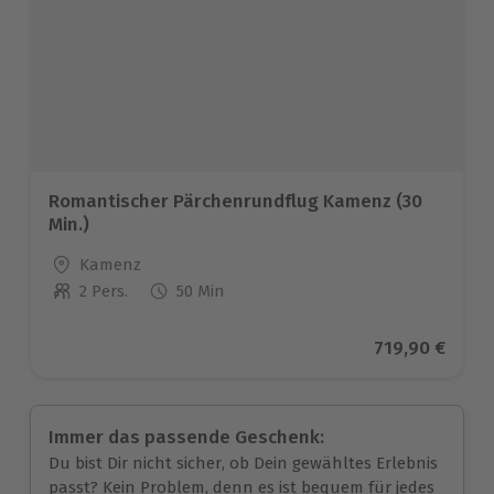
Romantischer Pärchenrundflug Kamenz (30
Min.)
Standort
Kamenz
2 Pers.
50 Min
Anzahl der Teilnehmer
Aktueller Pre
719,90 €
Immer das passende Geschenk:
Du bist Dir nicht sicher, ob Dein gewähltes Erlebnis
passt? Kein Problem, denn es ist bequem für jedes