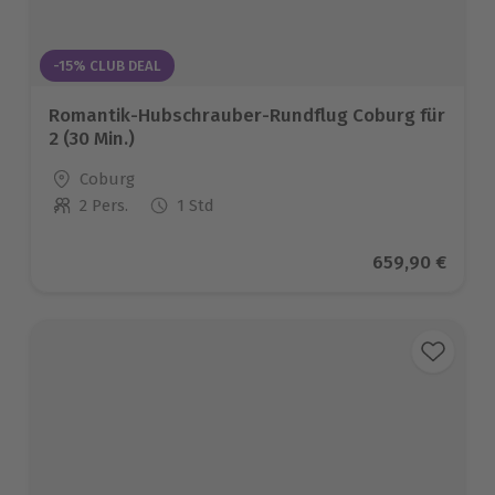
-15% CLUB DEAL
Romantik-Hubschrauber-Rundflug Coburg für
2 (30 Min.)
Standort
Coburg
2 Pers.
1 Std
Anzahl der Teilnehmer
Aktueller Prei
659,90 €