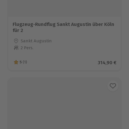
Flugzeug-Rundflug Sankt Augustin über Köln
für 2
Standort
Sankt Augustin
2 Pers.
Anzahl der Teilnehmer
Aktueller Pre
314,90 €
5
(1)
5 von 5 Sternen basierend auf 1 Bewertungen