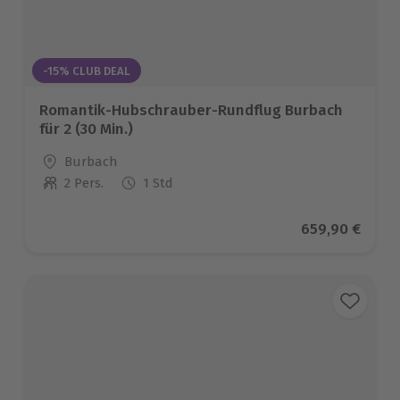
-15% CLUB DEAL
Romantik-Hubschrauber-Rundflug Burbach
für 2 (30 Min.)
Standort
Burbach
2 Pers.
1 Std
Anzahl der Teilnehmer
Aktueller Prei
659,90 €