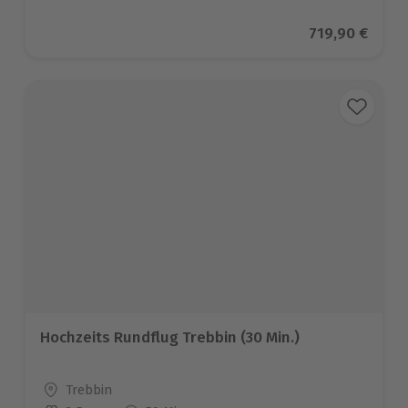
Aktueller Pre
719,90 €
Hochzeits Rundflug Trebbin (30 Min.)
Standort
Trebbin