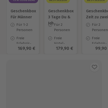
Geschenkbox
Geschenkbox
Geschenkb
Für Männer
3 Tage Du &
Zeit zu zwe
Ich
Für 1-2
Für 2
Für 2
Personen
Personen
Personen
Freie
Freie
Freie
Erlebnis-
Hotel-
Erlebnis-
Aktueller Preis
169,90 €
Aktueller Preis
179,90 €
Aktuel
99,90
Auswahl
Auswahl
Auswahl
an ca. 850
an ca.
an ca. 45
Orten
130 Orten
Orten