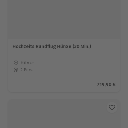
Hochzeits Rundflug Hünxe (30 Min.)
Standort
Hünxe
2 Pers.
Anzahl der Teilnehmer
Aktueller Pre
719,90 €