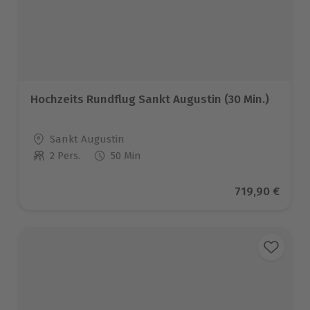
Hochzeits Rundflug Sankt Augustin (30 Min.)
Standort
Sankt Augustin
2 Pers.
50 Min
Anzahl der Teilnehmer
Aktueller Pre
719,90 €