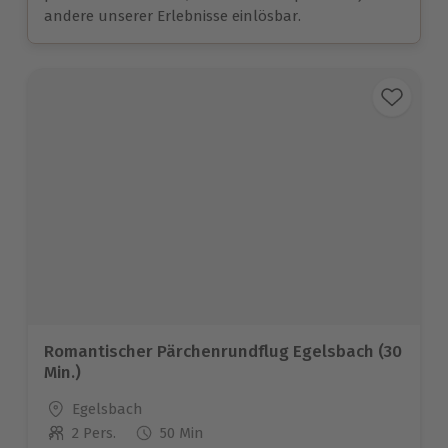
andere unserer Erlebnisse einlösbar.
Romantischer Pärchenrundflug Egelsbach (30
Min.)
Standort
Egelsbach
2 Pers.
50 Min
Anzahl der Teilnehmer