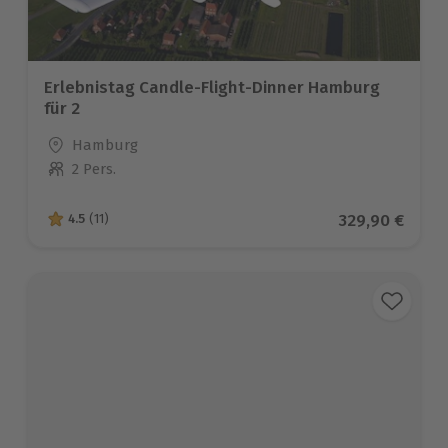
Erlebnistag Candle-Flight-Dinner Hamburg
für 2
Standort
Hamburg
2 Pers.
Anzahl der Teilnehmer
Aktueller Pre
329,90 €
4.5
(11)
4.5 von 5 Sternen basierend auf 11 Bewertungen