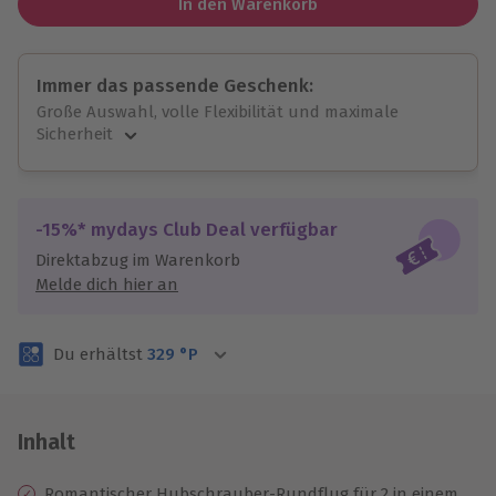
In den Warenkorb
Immer das passende Geschenk:
Große Auswahl, volle Flexibilität und maximale
Sicherheit
Große Auswahl
Über 9.000 unvergessliche Erlebnisse.
Volle Flexibilität
-15%* mydays Club Deal verfügbar
Jeder Gutschein für alle Erlebnisse einlösbar.
Direktabzug im Warenkorb
Maximale Sicherheit
Melde dich hier an
3 Jahre gültig & verlängerbar.
Du erhältst
329
°P
Inhalt
Romantischer Hubschrauber-Rundflug für 2 in einem