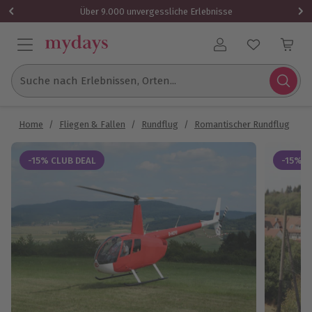
Über 9.000 unvergessliche Erlebnisse
Benutzerkonto
Suche nach Erlebnissen, Orten...
Home
/
Fliegen & Fallen
/
Rundflug
/
Romantischer Rundflug
/
R
-15% CLUB DEAL
-15% C