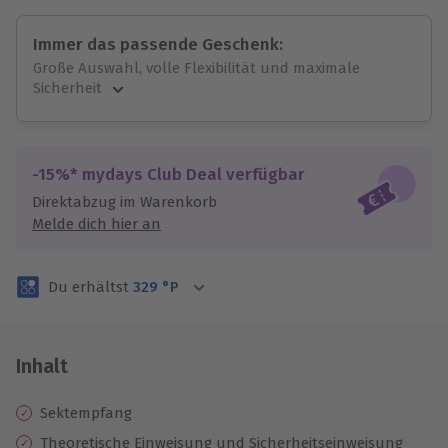
Immer das passende Geschenk:
Große Auswahl, volle Flexibilität und maximale
Sicherheit
Große Auswahl
Über 9.000 unvergessliche Erlebnisse.
Volle Flexibilität
-15%* mydays Club Deal verfügbar
Jeder Gutschein für alle Erlebnisse einlösbar.
Direktabzug im Warenkorb
Maximale Sicherheit
Melde dich hier an
3 Jahre gültig & verlängerbar.
Du erhältst
329
°P
Inhalt
Sektempfang
Theoretische Einweisung und Sicherheitseinweisung