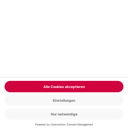
Vertrag widerrufen
FAQs
Kontakt
Zahlungsarten
Über uns
Magazin
Jobs & Karriere
Partnerprogramm
Trusted Shops
PAYBACK
Versand und Lieferung
Presse
AGB
Cookie Einstellungen
Datenschutz
Nutzungsbedingungen
Online-Marktplatz
Barrierefreiheit
Grounding Page
Compliance
Impressum
RECHNUNG