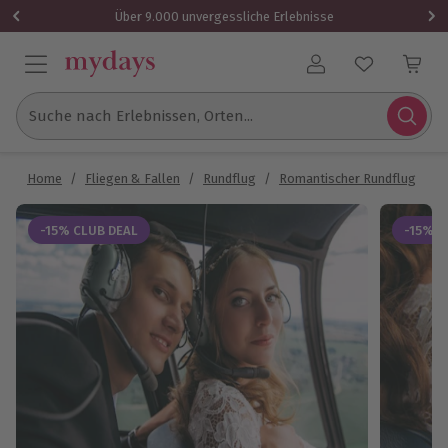
Über 9.000 unvergessliche Erlebnisse
Benutzerkonto
Suche nach Erlebnissen, Orten...
Home
/
Fliegen & Fallen
/
Rundflug
/
Romantischer Rundflug
/
H
-15% CLUB DEAL
-15% C