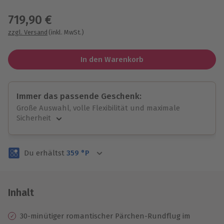
Wähle im nächsten Schritt einen Termin aus
719,90 €
zzgl. Versand
(inkl. MwSt.)
In den Warenkorb
Immer das passende Geschenk:
Große Auswahl, volle Flexibilität und maximale
Sicherheit
Große Auswahl
Über 9.000 unvergessliche Erlebnisse.
Du erhältst
359
°P
Volle Flexibilität
Jeder Gutschein für alle Erlebnisse einlösbar.
Maximale Sicherheit
3 Jahre gültig & verlängerbar.
Inhalt
30-minütiger romantischer Pärchen-Rundflug im