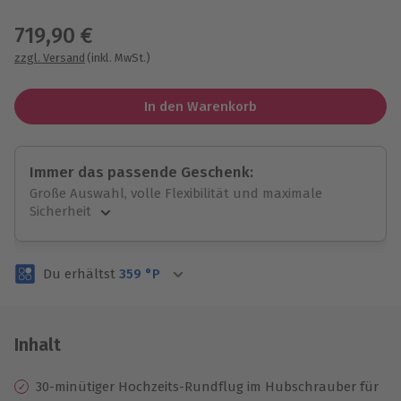
Wähle im nächsten Schritt einen Termin aus
719,90 €
zzgl. Versand
(inkl. MwSt.)
In den Warenkorb
Immer das passende Geschenk:
Große Auswahl, volle Flexibilität und maximale
Sicherheit
Große Auswahl
Über 9.000 unvergessliche Erlebnisse.
Du erhältst
359
°P
Volle Flexibilität
Jeder Gutschein für alle Erlebnisse einlösbar.
Maximale Sicherheit
3 Jahre gültig & verlängerbar.
Inhalt
30-minütiger Hochzeits-Rundflug im Hubschrauber für