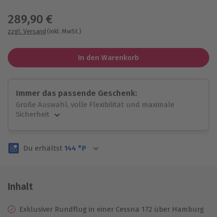
Wähle im nächsten Schritt einen Termin aus
289,90 €
zzgl. Versand
(inkl. MwSt.)
In den Warenkorb
Immer das passende Geschenk:
Große Auswahl, volle Flexibilität und maximale
Sicherheit
Große Auswahl
Über 9.000 unvergessliche Erlebnisse.
Du erhältst
144
°P
Volle Flexibilität
Jeder Gutschein für alle Erlebnisse einlösbar.
Maximale Sicherheit
3 Jahre gültig & verlängerbar.
Inhalt
Exklusiver Rundflug in einer Cessna 172 über Hamburg