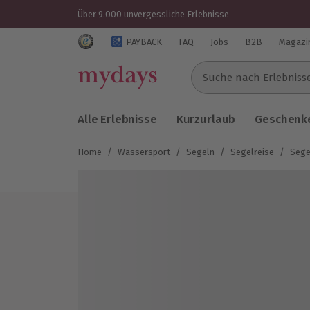
Über 9.000 unvergessliche Erlebnisse
Trustedshops Bewertungen für mydays.de
PAYBACK
FAQ
Jobs
B2B
Magazi
Suche nach Erlebnissen..
Alle Erlebnisse
Kurzurlaub
Geschenke
Home
/
Wassersport
/
Segeln
/
Segelreise
/
Sege
Bild 1 von 4