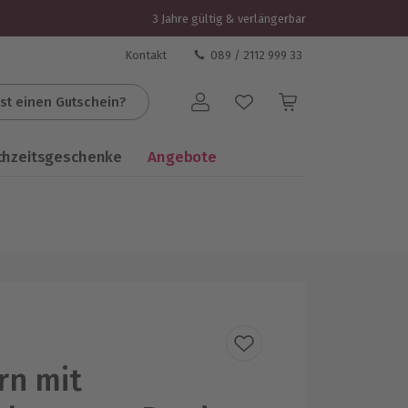
3 Jahre gültig & verlängerbar
Kontakt
089 / 2112 999 33
st einen Gutschein?
Benutzerkonto
chzeitsgeschenke
Angebote
rn mit