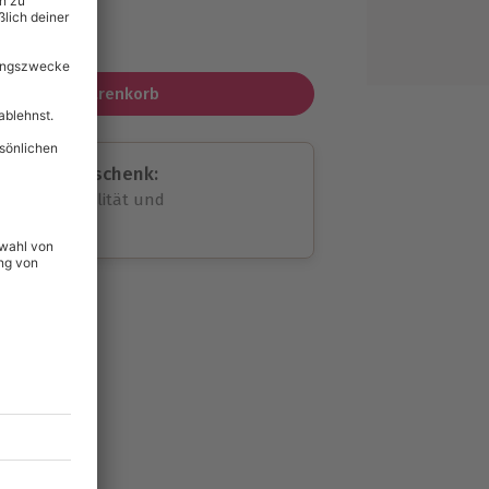
MwSt.)
In den Warenkorb
assende Geschenk:
volle Flexibilität und
rheit
wahl
unvergessliche
93
°P
lität
hein für alle Erlebnisse
icherheit
tig & verlängerbar.