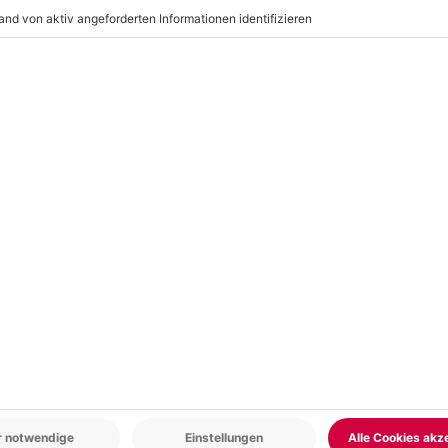
r: 9-17 Uhr
www.b2b.mydays.de/
en