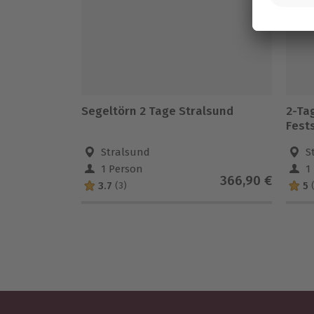
Segeltörn 2 Tage Stralsund
2-Ta
Fest
Stralsund
S
1 Person
1
366,90 €
3.7
5
(3)