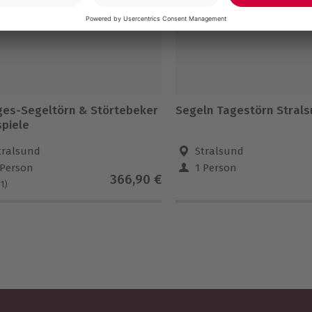
ges-Segeltörn & Störtebeker
Segeln Tagestörn Stral
spiele
tralsund
Stralsund
 Person
1 Person
366,90 €
(1)