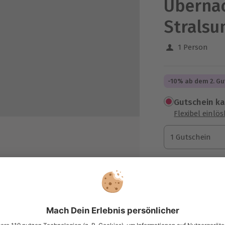
Überna
Stralsu
1 Person
-10% ab dem 2. Gu
Gutschein k
Flexibel einlö
1 Gutschein
1 Gutschein
1 Gutschein
wischenstopp
Termin buch
Aktuell an 1 O
Wähle im nächs
186,90 €