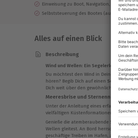
Einweisung zu Boot, Navigation, Wetterkund
Selbststeuerung des Bootes (auf Wunsch)
Alles auf einen Blick
Beschreibung
Wind und Wellen: Ein Segelerlebnis in Str
Du möchtest den Wind in Deinem Gesicht 
hören? Begib Dich auf einen
Segeltörn mit
Dich weit über den gewöhnlichen Alltag hi
Meeresbrise und Sternennächte
Unter der Anleitung eines erfahrenen Skip
vielfältigen Küstenformationen des Natur
Genieße die atemberaubende Stille, wenn D
Wellen gleitest. An Bord herrscht eine en
geschäftige Treiben im Hafen, an der Küst