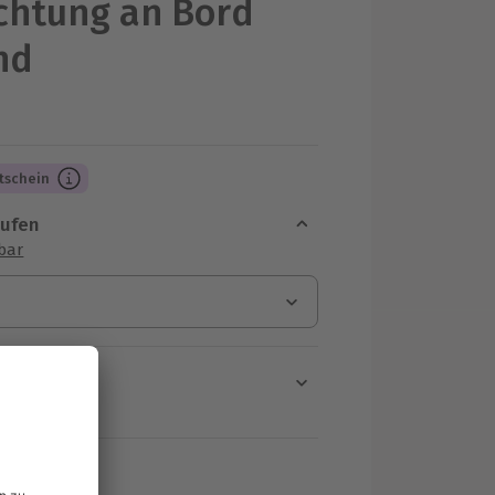
chtung an Bord
nd
tschein
aufen
sbar
en
rt verfügbar
ten Schritt einen Termin aus