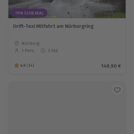
-15% CLUB DEAL
Drift-Taxi Mitfahrt am Nürburgring
Standort
Nürburg
1 Pers.
3 Std
Anzahl der Teilnehmer
Aktueller Prei
149,90 €
4.5
(34)
4.5 von 5 Sternen basierend auf 34 Bewertungen