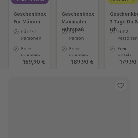
Geschenkbox
Geschenkbox
Geschenkb
Für Männer
Maximaler
3 Tage Du 
Fahrspaß
Ich
Für 1-2
Für 1
Für 2
Personen
Person
Personen
Freie
Freie
Freie
Erlebnis-
Erlebnis-
Hotel-
Aktueller Preis
169,90 €
Aktueller Preis
189,90 €
Aktuell
179,90
Auswahl
Auswahl
Auswahl
an ca. 850
an ca.
an ca.
Orten
187 Orten
130 Orten