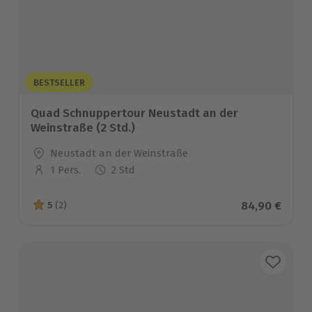
BESTSELLER
Quad Schnuppertour Neustadt an der
Weinstraße (2 Std.)
Standort
Neustadt an der Weinstraße
1 Pers.
2 Std
Anzahl der Teilnehmer
Aktueller Pre
84,90 €
5
(2)
5 von 5 Sternen basierend auf 2 Bewertungen