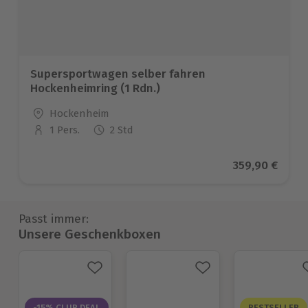
Supersportwagen selber fahren
Hockenheimring (1 Rdn.)
Standort
Hockenheim
1 Pers.
2 Std
Anzahl der Teilnehmer
Aktueller Pre
359,90 €
Passt immer:
Unsere Geschenkboxen
-15% CLUB DEAL
BESTSELLER