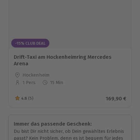
-15% CLUB DEAL
Drift-Taxi am Hockenheimring Mercedes
Arena
Standort
Hockenheim
1 Pers.
15 Min
Anzahl der Teilnehmer
Aktueller Prei
169,90 €
4.8
(5)
4.8 von 5 Sternen basierend auf 5 Bewertungen
Immer das passende Geschenk:
Du bist Dir nicht sicher, ob Dein gewähltes Erlebnis
passt? Kein Problem, denn es ist bequem für jedes