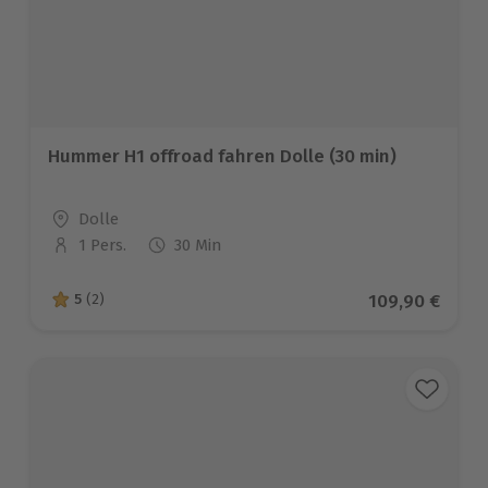
Hummer H1 offroad fahren Dolle (30 min)
Standort
Dolle
1 Pers.
30 Min
Anzahl der Teilnehmer
Aktueller Prei
109,90 €
5
(2)
5 von 5 Sternen basierend auf 2 Bewertungen