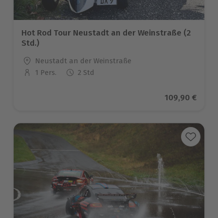
Hot Rod Tour Neustadt an der Weinstraße (2
Std.)
Standort
Neustadt an der Weinstraße
1 Pers.
2 Std
Anzahl der Teilnehmer
Aktueller Prei
109,90 €