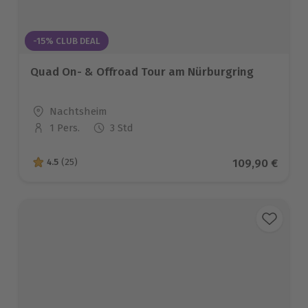
-15% CLUB DEAL
Quad On- & Offroad Tour am Nürburgring
Standort
Nachtsheim
1 Pers.
3 Std
Anzahl der Teilnehmer
Aktueller Prei
109,90 €
4.5
(25)
4.5 von 5 Sternen basierend auf 25 Bewertungen