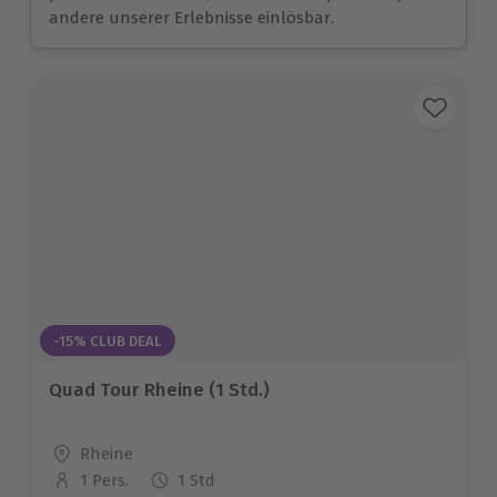
andere unserer Erlebnisse einlösbar.
-15% CLUB DEAL
Quad Tour Rheine (1 Std.)
Standort
Rheine
1 Pers.
1 Std
Anzahl der Teilnehmer