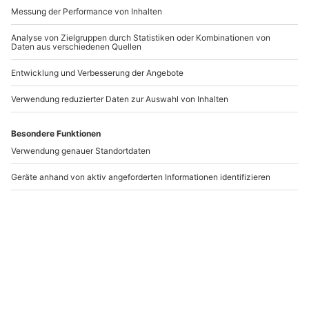
Baggern für Kids
Bagger fahren in Haren
Hamburg
Hamburg
Haren
1 Person
1 Person
75,90 €
124,90 €
4.9
(7)
Newsletter abonnieren und 10 € Rabatt sichern