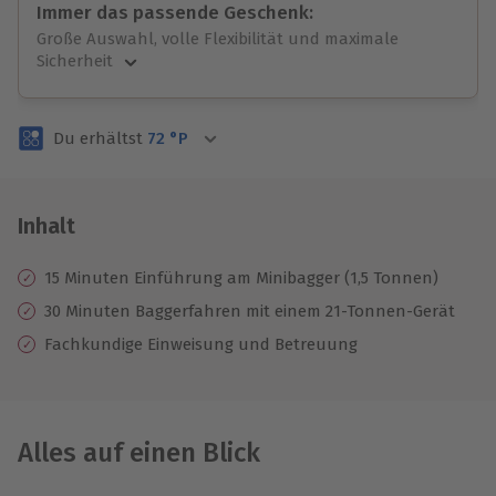
Immer das passende Geschenk:
Große Auswahl, volle Flexibilität und maximale
Sicherheit
Große Auswahl
Über 9.000 unvergessliche Erlebnisse.
Du erhältst
72
°P
Volle Flexibilität
Jeder Gutschein für alle Erlebnisse einlösbar.
Maximale Sicherheit
3 Jahre gültig & verlängerbar.
Inhalt
15 Minuten Einführung am Minibagger (1,5 Tonnen)
30 Minuten Baggerfahren mit einem 21-Tonnen-Gerät
Fachkundige Einweisung und Betreuung
Alles auf einen Blick