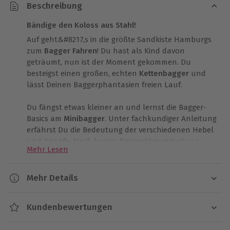
Beschreibung
Bändige den Koloss aus Stahl!
Auf geht&#8217,s in die größte Sandkiste Hamburgs
zum
Bagger Fahren
! Du hast als Kind davon
geträumt, nun ist der Moment gekommen. Du
besteigst einen großen, echten
Kettenbagger
und
lässt Deinen Baggerphantasien freien Lauf.
Du fängst etwas kleiner an und lernst die Bagger-
Basics am
Minibagger
. Unter fachkundiger Anleitung
erfährst Du die Bedeutung der verschiedenen Hebel
und Knöpfe. Nach kurzer Eingewöhnungsphase
Mehr Lesen
wirst Du schon bald die ersten vollen
Baggerschaufeln erleben.
Mehr Details
Doch der Höhepunkt ist sicher Dein Bagger-Erlebnis
Dauer
im
22.5-Tonnen-Bagger
! Allein die Sitzposition lässt
Kundenbewertungen
Dich erhaben fühlen. Dann neimmst Du die Hebel in
Ca. 1 Stunde
die Hände und lässt die riesige Schaufel nach