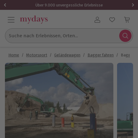
Über 9.000 unvergessliche Erlebnisse
Benutzerkonto
Suche nach Erlebnissen, Orten...
Home
/
Motorsport
/
Geländewagen
/
Bagger fahren
/
Bagger F