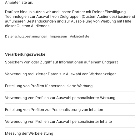
Gutschein gültig für 1 Person
Du möchtest als Firma bestellen?
Sichere Dir attraktive Firmenkunden Vorteile.
089 / 21 12 90 20
Mo-Fr: 9-17 Uhr
b2b@mydays.de
www.b2b.mydays.de/
Artikelnummer
:
30614
Andere Produkte entdecken