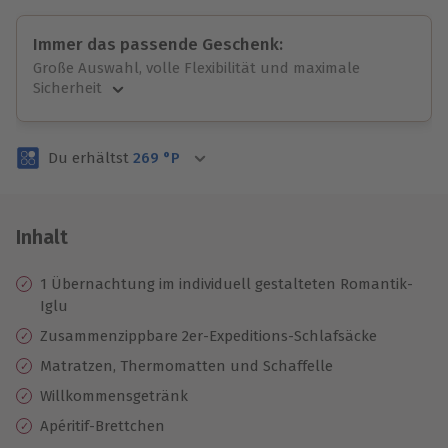
Immer das passende Geschenk:
Große Auswahl, volle Flexibilität und maximale
Sicherheit
Große Auswahl
Über 9.000 unvergessliche Erlebnisse.
Du erhältst
269
°P
Volle Flexibilität
Jeder Gutschein für alle Erlebnisse einlösbar.
Maximale Sicherheit
3 Jahre gültig & verlängerbar.
Inhalt
1 Übernachtung im individuell gestalteten Romantik-
Iglu
Zusammenzippbare 2er-Expeditions-Schlafsäcke
Matratzen, Thermomatten und Schaffelle
Willkommensgetränk
Apéritif-Brettchen