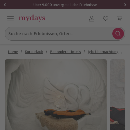
Über 9.000 unvergessliche Erlebnisse
Benutzerkonto
Suche nach Erlebnissen, Orten...
Home
/
Kurzurlaub
/
Besondere Hotels
/
Iglu Übernachtung
/
Üb