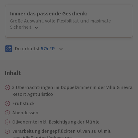
Immer das passende Geschenk:
Große Auswahl, volle Flexibilität und maximale
Sicherheit
Große Auswahl
Über 9.000 unvergessliche Erlebnisse.
Du erhältst
574
°P
Volle Flexibilität
Jeder Gutschein für alle Erlebnisse einlösbar.
Maximale Sicherheit
3 Jahre gültig & verlängerbar.
Inhalt
3 Übernachtungen im Doppelzimmer in der Villa Ginevra
Resort Agrituristico
Frühstück
Abendessen
Olivenernte inkl. Besichtigung der Mühle
Verarbeitung der gepflückten Oliven zu Öl mit
anschließender Verkostung