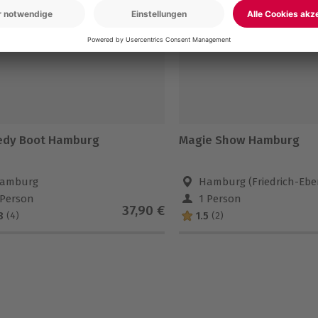
dy Boot Hamburg
Magie Show Hamburg
amburg
Hamburg (Friedrich-Ebe
 Person
1 Person
37,90 €
8
1.5
(4)
(2)