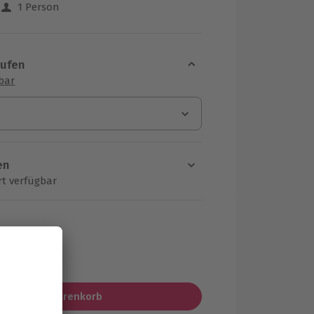
1 Person
 aus 13 Bewertungen
aufen
sbar
en
rt verfügbar
ten Schritt einen Termin aus
MwSt.)
In den Warenkorb