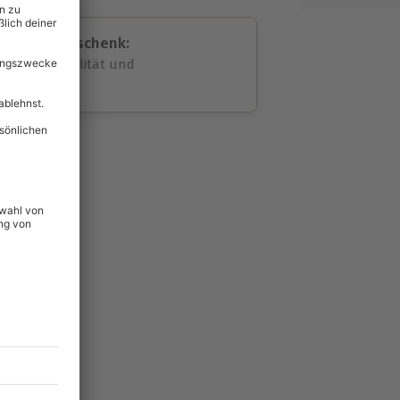
assende Geschenk:
volle Flexibilität und
rheit
wahl
unvergessliche
18
°P
lität
hein für alle Erlebnisse
icherheit
tig & verlängerbar.