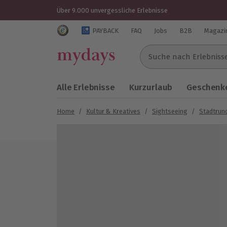
Über 9.000 unvergessliche Erlebnisse
Trustedshops Bewertungen für mydays.de
PAYBACK
FAQ
Jobs
B2B
Magazi
Suche nach Erlebnissen..
Alle Erlebnisse
Kurzurlaub
Geschenke
Home
/
Kultur & Kreatives
/
Sightseeing
/
Stadtrun
Bild 1 von 4