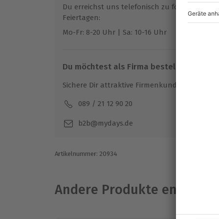
Du erreichst uns telefonisch zu folgenden Z
Feiertagen:
Mo-Fr: 8-20 Uhr | Sa: 10-16 Uhr
Du möchtest als Firma bestellen?
Sichere Dir attraktive Firmenkunden Vorteile.
089 / 21 12 90 20
Mo-F
b2b@mydays.de
Artikelnummer
:
20934
Andere Produkte entdeck