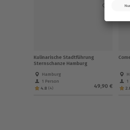
Kulinarische Stadtführung
Come
Sternschanze Hamburg
Hamburg
H
1 Person
1
49,90 €
4.8
2.
(4)