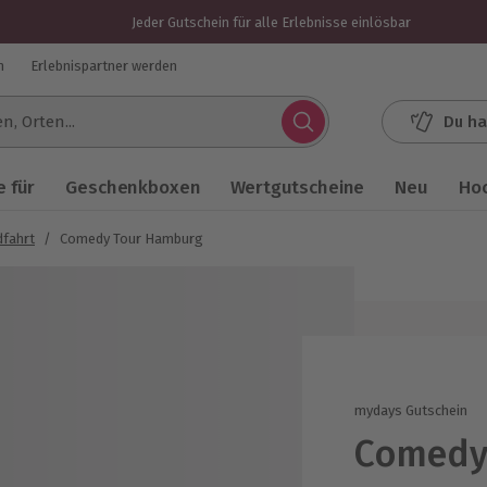
Jeder Gutschein für alle Erlebnisse einlösbar
n
Erlebnispartner werden
Du ha
.
 für
Geschenkboxen
Wertgutscheine
Neu
Ho
dfahrt
/
Comedy Tour Hamburg
mydays Gutschein
Comedy