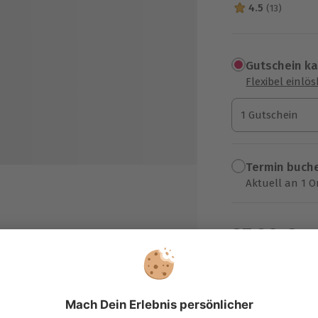
4.5
(13)
4.5 Sterne von 5
Gutschein k
Flexibel einlö
1 Gutschein
1 Gutschein
1 Gutschein
Termin buch
Aktuell an 1 O
Wähle im nächs
37,90 €
zzgl. Versand
(inkl. 
henswürdigkeiten chauffiert
t besonderen Ausstattungen
, Bildeinspieler via Busmonitor