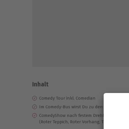
Inhalt
Comedy Tour inkl. Comedian
Im Comedy-Bus wirst Du zu den wichtigen Se
ComedyShow nach festem Drehbuch, Bus mi
(Roter Teppich, Roter Vorhang, Theatersound)