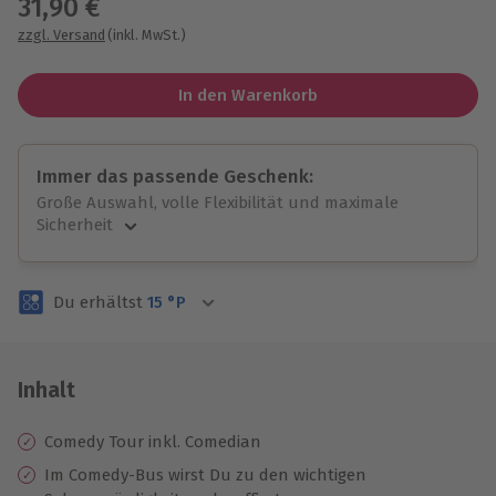
31,90 €
zzgl. Versand
(inkl. MwSt.)
In den Warenkorb
Immer das passende Geschenk:
Große Auswahl, volle Flexibilität und maximale
Sicherheit
Große Auswahl
Über 9.000 unvergessliche Erlebnisse.
Du erhältst
15
°P
Volle Flexibilität
Jeder Gutschein für alle Erlebnisse einlösbar.
Maximale Sicherheit
3 Jahre gültig & verlängerbar.
Inhalt
Comedy Tour inkl. Comedian
Im Comedy-Bus wirst Du zu den wichtigen