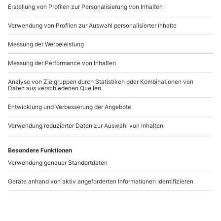
www.b2b.mydays.de/
Artikelnummer
:
46373
Andere Produkte entdecken
-15% CLUB DEAL
Motorbootrundfahrt
Bogenschießen Leipzig
Leipzig
Leipzig
Großpösna