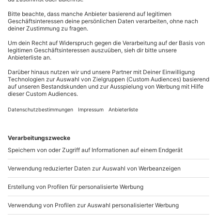
Kontakt & FAQ
mydays
GmbH
Mühldorfstraße 8
81671
München
Du erreichst uns telefonisch zu folgenden Zeiten,
außer an bundesweiten Feiertagen:
Mo-Fr: 8-20 Uhr | Sa: 10-16 Uhr
Du möchtest als Firma bestellen?
Sichere Dir attraktive Firmenkunden Vorteile.
089 / 21 12 90 20
Mo-Fr: 9-17 Uhr
b2b@mydays.de