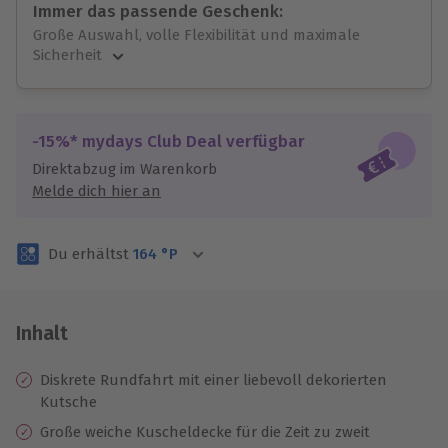
Immer das passende Geschenk:
Große Auswahl, volle Flexibilität und maximale
Sicherheit
Große Auswahl
Über 9.000 unvergessliche Erlebnisse.
Volle Flexibilität
-15%* mydays Club Deal verfügbar
Jeder Gutschein für alle Erlebnisse einlösbar.
Direktabzug im Warenkorb
Maximale Sicherheit
Melde dich hier an
3 Jahre gültig & verlängerbar.
Du erhältst
164
°P
Inhalt
Diskrete Rundfahrt mit einer liebevoll dekorierten
Kutsche
Große weiche Kuscheldecke für die Zeit zu zweit