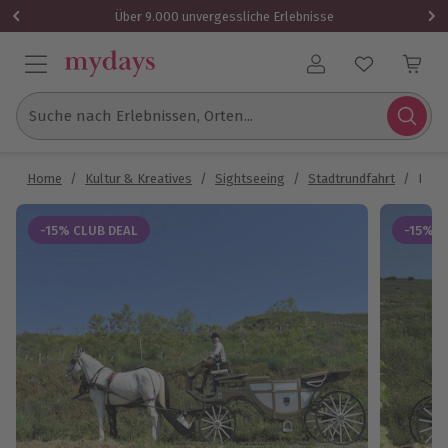
Über 9.000 unvergessliche Erlebnisse
Benutzerkonto
Suche nach Erlebnissen, Orten...
Home
/
Kultur & Kreatives
/
Sightseeing
/
Stadtrundfahrt
/
Kuts
-15% CLUB DEAL
-15% C