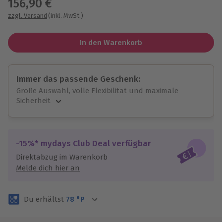
156,90 €
zzgl. Versand
(inkl. MwSt.)
In den Warenkorb
Immer das passende Geschenk:
Große Auswahl, volle Flexibilität und maximale
Sicherheit
Große Auswahl
Über 9.000 unvergessliche Erlebnisse.
Volle Flexibilität
-15%* mydays Club Deal verfügbar
Jeder Gutschein für alle Erlebnisse einlösbar.
Direktabzug im Warenkorb
Maximale Sicherheit
Melde dich hier an
3 Jahre gültig & verlängerbar.
Du erhältst
78
°P