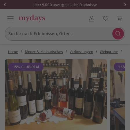
Über 9.000 unvergessliche Erlebnisse
Benutzerkonto
Suche nach Erlebnissen, Orten...
Home
/
Dinner & Kulinarisches
/
Verkostungen
/
Weinprobe
/
Wei
-15% CLUB DEAL
-15% C