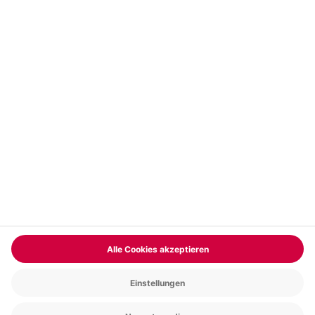
Vertrag widerrufen
FAQs
Kontakt
Zahlungsarten
Über uns
Magazin
Jobs & Karriere
Partnerprogramm
Trusted Shops
PAYBACK
Versand und Lieferung
Presse
AGB
Cookie Einstellungen
Datenschutz
Nutzungsbedingungen
Online-Marktplatz
Barrierefreiheit
Grounding Page
Compliance
Impressum
RECHNUNG