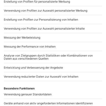
Sichere Dir attraktive Firmenkunden Vorteile.
089 / 21 12 90 20
Mo-Fr: 9-17 Uhr
b2b@mydays.de
www.b2b.mydays.de/
Artikelnummer
:
52630
Andere Produkte entdecken