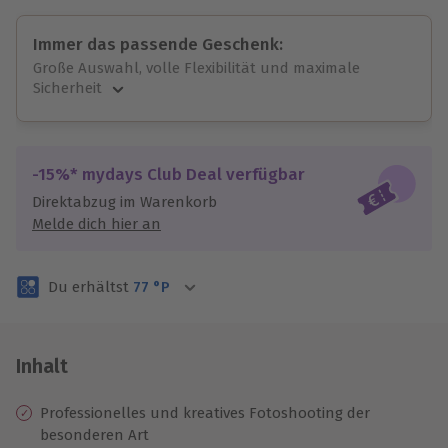
Immer das passende Geschenk:
Große Auswahl, volle Flexibilität und maximale
Sicherheit
Große Auswahl
Über 9.000 unvergessliche Erlebnisse.
Volle Flexibilität
-15%* mydays Club Deal verfügbar
Jeder Gutschein für alle Erlebnisse einlösbar.
Direktabzug im Warenkorb
Maximale Sicherheit
Melde dich hier an
3 Jahre gültig & verlängerbar.
Du erhältst
77
°P
Inhalt
Professionelles und kreatives Fotoshooting der
besonderen Art