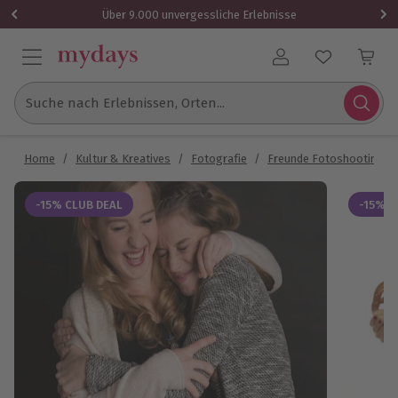
Über 9.000 unvergessliche Erlebnisse
Benutzerkonto
Suche nach Erlebnissen, Orten...
Home
/
Kultur & Kreatives
/
Fotografie
/
Freunde Fotoshooting
/
-15% CLUB DEAL
-15% C