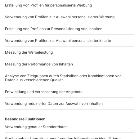
Sichere Dir attraktive Firmenkunden Vorteile.
089 / 21 12 90 20
Mo-Fr: 9-17 Uhr
b2b@mydays.de
www.b2b.mydays.de/
Artikelnummer
:
31002
Andere Produkte entdecken