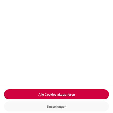
Vertrag widerrufen
FAQs
Kontakt
Zahlungsarten
Über uns
Magazin
Jobs & Karriere
Partnerprogramm
Trusted Shops
PAYBACK
Versand und Lieferung
Presse
AGB
Cookie Einstellungen
Datenschutz
Nutzungsbedingungen
Online-Marktplatz
Barrierefreiheit
Grounding Page
Compliance
Impressum
RECHNUNG