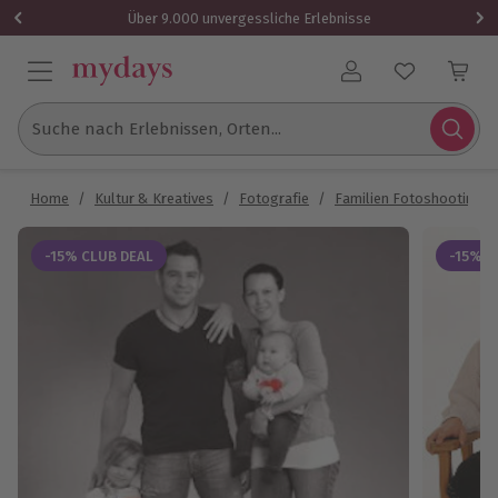
Über 9.000 unvergessliche Erlebnisse
Benutzerkonto
Suche nach Erlebnissen, Orten...
Home
/
Kultur & Kreatives
/
Fotografie
/
Familien Fotoshooting
-15% CLUB DEAL
-15% C