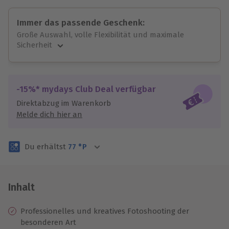
Immer das passende Geschenk:
Große Auswahl, volle Flexibilität und maximale
Sicherheit
Große Auswahl
Über 9.000 unvergessliche Erlebnisse.
Volle Flexibilität
-15%* mydays Club Deal verfügbar
Jeder Gutschein für alle Erlebnisse einlösbar.
Direktabzug im Warenkorb
Maximale Sicherheit
Melde dich hier an
3 Jahre gültig & verlängerbar.
Du erhältst
77
°P
Inhalt
Professionelles und kreatives Fotoshooting der
besonderen Art