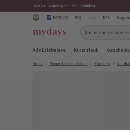
Über 9.000 unvergessliche Erlebnisse
Trustedshops Bewertungen für mydays.de
PAYBACK
FAQ
Jobs
B2B
Magazi
Suche nach Erlebnissen..
Alle Erlebnisse
Kurzurlaub
Geschenke
Home
/
Dinner & Kulinarisches
/
Kochkurs
/
Asiatis
Bild 1 von 9