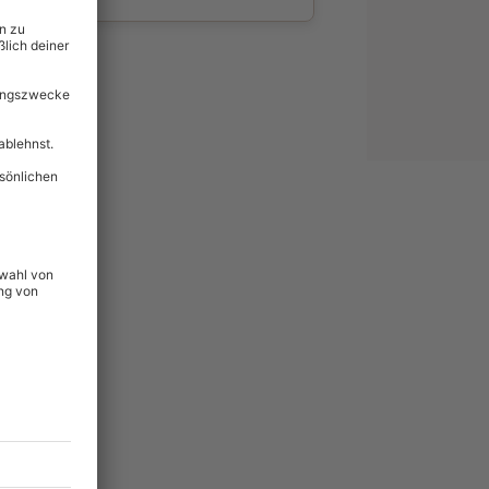
wahl
unvergessliche
59
°P
lität
hein für alle Erlebnisse
icherheit
tig & verlängerbar.