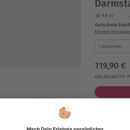
Darmst
4.5
(6)
4.5 Sterne von 5
Gutschein kauf
Flexibel einlösba
1 Gutschein
1 Gutschein
1 Gutschein
119,90 €
zzgl. Versand
(inkl. 
meinsame Zubereitung von 2
rschiedenen Nachtischen, 1 Salat
Immer das p
meinsame Verkostung
Große Auswahl, 
sser, Säfte, Kaffee, Tee, Wein und
maximale Siche
er inklusive