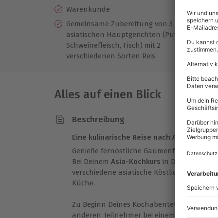
Warenkunde
Sc
Gemeinsame Zubereitung von 3
M
asiatischen Hauptgerichten (Pute,
Kl
Schweinefleisch, Fisch) mit 2
Ko
verschiedenen Sorten Reis
Alles auf einen Blick
Beschreibung
Eine kulinarische Reise nach Asien
Genieße fernöstliche Gaumenfreuden aus T
Bei Deinem
Asia-Kochkurs
in Darmstadt ber
verschiedene asiatische Köstlichkeiten zu 
Küche.
Zu Beginn Deines Kochabenteuers lernst D
anderen Teilnehmer bei einem Begrüßungs