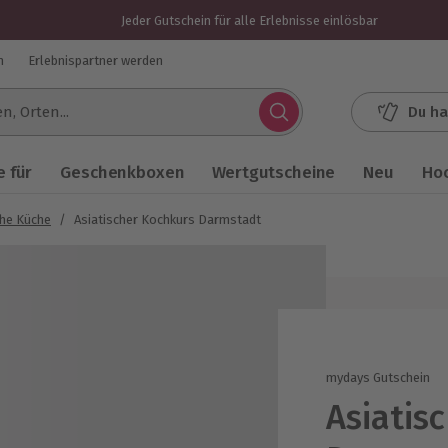
Jeder Gutschein für alle Erlebnisse einlösbar
n
Erlebnispartner werden
Du ha
.
 für
Geschenkboxen
Wertgutscheine
Neu
Ho
che Küche
/
Asiatischer Kochkurs Darmstadt
mydays Gutschein
Asiatis