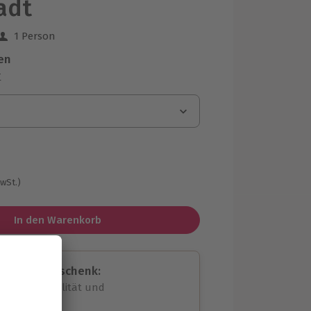
adt
1 Person
 aus 6 Bewertungen
en
r
MwSt.)
In den Warenkorb
assende Geschenk:
volle Flexibilität und
rheit