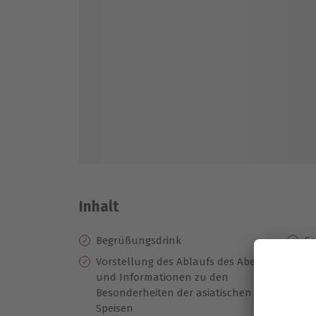
Inhalt
Begrüßungsdrink
Ge
ve
Vorstellung des Ablaufs des Abends
und Informationen zu den
Ge
Besonderheiten der asiatischen
Wa
Speisen
Bi