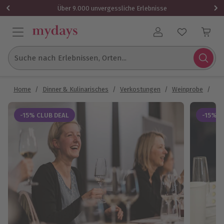
Über 9.000 unvergessliche Erlebnisse
Benutzerkonto
Suche nach Erlebnissen, Orten...
Home
/
Dinner & Kulinarisches
/
Verkostungen
/
Weinprobe
/
Reb
-15% CLUB DEAL
-15% C