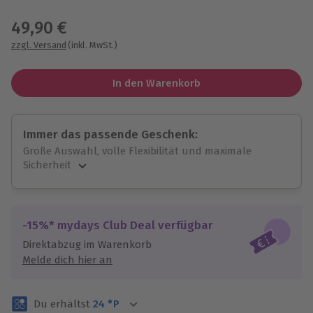
Wähle im nächsten Schritt einen Termin aus
49,90 €
zzgl. Versand
(inkl. MwSt.)
In den Warenkorb
Immer das passende Geschenk:
Große Auswahl, volle Flexibilität und maximale
Sicherheit
Große Auswahl
Über 9.000 unvergessliche Erlebnisse.
Volle Flexibilität
-15%* mydays Club Deal verfügbar
Jeder Gutschein für alle Erlebnisse einlösbar.
Direktabzug im Warenkorb
Maximale Sicherheit
Melde dich hier an
3 Jahre gültig & verlängerbar.
Du erhältst
24
°P