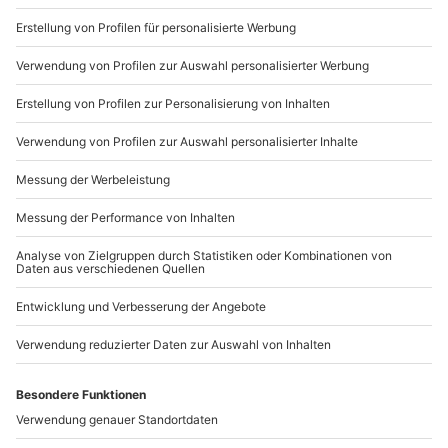
Du möchtest als Firma bestellen?
Sichere Dir attraktive Firmenkunden Vorteile.
089 / 21 12 90 20
Mo-Fr: 9-17 Uhr
b2b@mydays.de
www.b2b.mydays.de/
Artikelnummer
:
54199
Andere Produkte entdecken