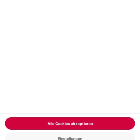
Vertrag widerrufen
FAQs
Kontakt
Zahlungsarten
Über uns
Magazin
Jobs & Karriere
Partnerprogramm
Trusted Shops
PAYBACK
Versand und Lieferung
Presse
AGB
Cookie Einstellungen
Datenschutz
Nutzungsbedingungen
Online-Marktplatz
Barrierefreiheit
Grounding Page
Compliance
Impressum
RECHNUNG