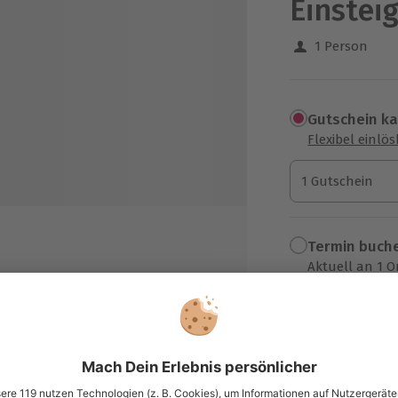
Einstei
1 Person
Gutschein k
Flexibel einlö
1 Gutschein
1 Gutschein
1 Gutschein
Termin buch
Aktuell an 1 O
Wähle im nächs
rschiedenen Weinen
49,90 €
enen Rebsorten und deren
zzgl. Versand
(inkl. 