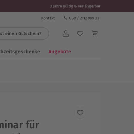
3 Jahre gültig & verlängerbar
Kontakt
089 / 2112 999 33
st einen Gutschein?
Benutzerkonto
chzeitsgeschenke
Angebote
inar für