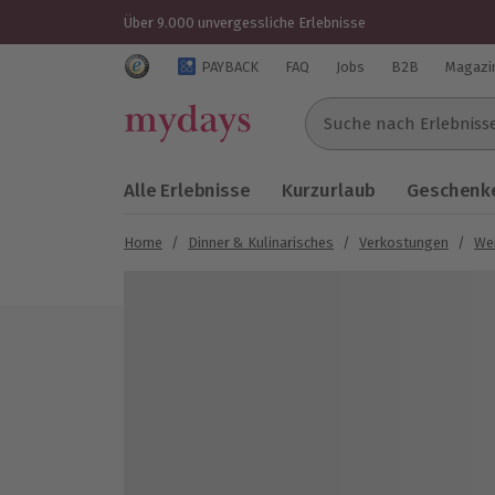
Über 9.000 unvergessliche Erlebnisse
Trustedshops Bewertungen für mydays.de
PAYBACK
FAQ
Jobs
B2B
Magazi
Suche nach Erlebnissen..
Alle Erlebnisse
Kurzurlaub
Geschenke
Home
/
Dinner & Kulinarisches
/
Verkostungen
/
We
Bild 1 von 5