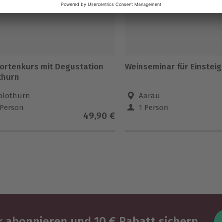
ortenkurs mit Degustation
Weinseminar für Einstei
thurn
olothurn
Aarau
 Person
1 Person
49,90 €
 abonnieren und 10 € Rabatt sichern