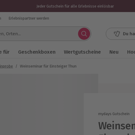
Jeder Gutschein für alle Erlebnisse einlösbar
n
Erlebnispartner werden
Du ha
.
 für
Geschenkboxen
Wertgutscheine
Neu
Ho
inprobe
/
Weinseminar für Einsteiger Thun
mydays Gutschein
Weinsem