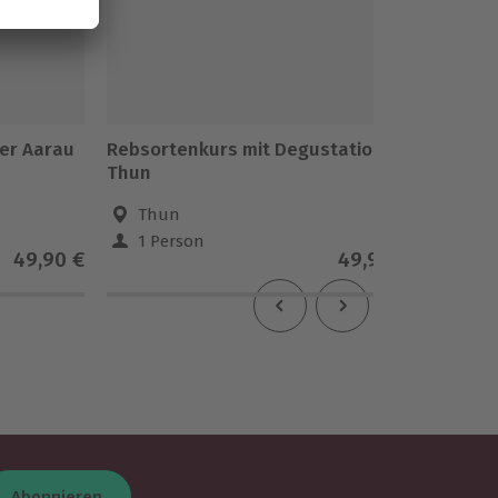
ger Aarau
Rebsortenkurs mit Degustation
Windsur
Thun
Nohfel
Thun
Noh
1 Person
1 Pe
49,90 €
49,90 €
Abonnieren