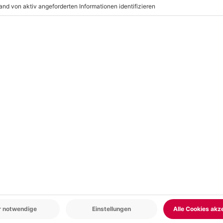
r: 9-17 Uhr
www.b2b.mydays.de/
en
5% CLUB DEAL
-15% CLUB DEAL