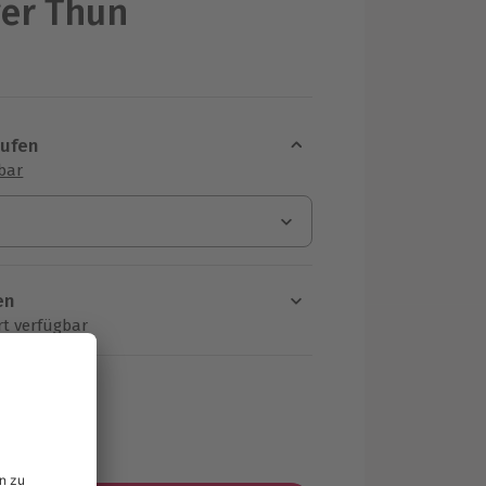
ger Thun
aufen
sbar
en
rt verfügbar
ten Schritt einen Termin aus
MwSt.)