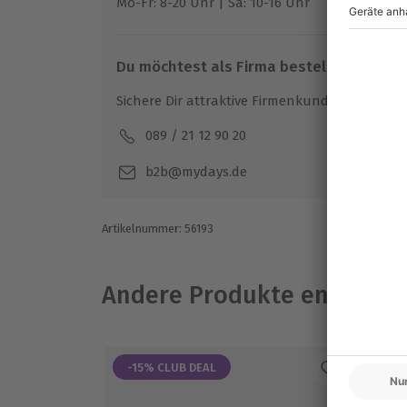
Mo-Fr: 8-20 Uhr | Sa: 10-16 Uhr
Du möchtest als Firma bestellen?
Sichere Dir attraktive Firmenkunden Vorteile.
089 / 21 12 90 20
Mo-F
b2b@mydays.de
Artikelnummer
:
56193
Andere Produkte entdeck
-15% CLUB DEAL
-1