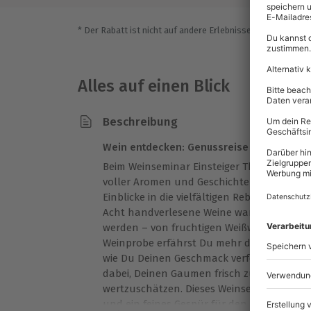
* Der Rabatt ist nicht auf andere Erlebnisse bei der Einlö
Alles auf einen Blick
Beschreibung
Wein entdecken: Genussreise für Einsteige
Beim Weinseminar Einsteiger Thun öffnet si
voller Aromen und Geschichten. In ents
Einblicke in die vielfältigen Rebsorten und
Acht handverlesene Weine warten darauf, 
werden – von fruchtigen Weißweinen bis zu
Weinprobe erfährst Du mehr darüber, was
wie Du Deinen Geschmack verfeinern kanns
dabei, Deinen Gaumen frisch zu halten u
wertzuschätzen. Dieses Weinseminar in Thu
und ein feines Gespür für den Genuss rund