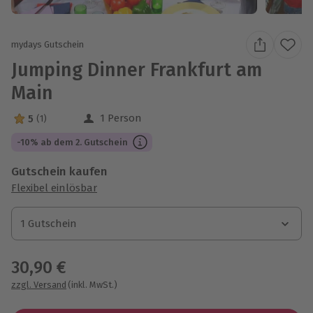
mydays Gutschein
Jumping Dinner Frankfurt am
Main
1 Person
5
(1)
5 Sterne von 5 aus 1 Bewertungen
-10% ab dem 2. Gutschein
Gutschein kaufen
Flexibel einlösbar
1 Gutschein
1 Gutschein
1 Gutschein
30,90 €
zzgl. Versand
(inkl. MwSt.)