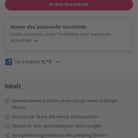
In den Warenkorb
Immer das passende Geschenk:
Große Auswahl, volle Flexibilität und maximale
Sicherheit
Große Auswahl
Über 9.000 unvergessliche Erlebnisse.
Du erhältst
15
°P
Volle Flexibilität
Jeder Gutschein für alle Erlebnisse einlösbar.
Maximale Sicherheit
3 Jahre gültig & verlängerbar.
Inhalt
Gemeinsames Kochen eines Gangs eines 3-Gänge-
Menüs
Kochen im Team mit einem Kochpartner
Dinner in drei verschiedenen Wohnungen
Komplette Organisation des Jumping Dinner