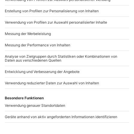
b2b@mydays.de
www.b2b.mydays.de/
Artikelnummer
:
15596
Andere Produkte entdecken
Virtuelle Stadtführung
Timeride Frankfurt
Frankfurt am Main
(Paulskirche Tour)