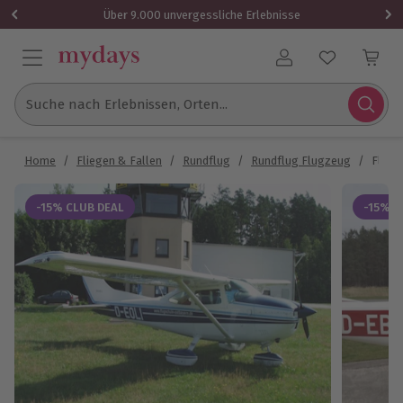
Über 9.000 unvergessliche Erlebnisse
Benutzerkonto
Suche nach Erlebnissen, Orten...
Home
/
Fliegen & Fallen
/
Rundflug
/
Rundflug Flugzeug
/
Flugz
-15% CLUB DEAL
-15% C