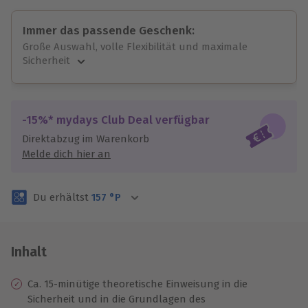
Immer das passende Geschenk:
Große Auswahl, volle Flexibilität und maximale
Sicherheit
Große Auswahl
Über 9.000 unvergessliche Erlebnisse.
Volle Flexibilität
-15%* mydays Club Deal verfügbar
Jeder Gutschein für alle Erlebnisse einlösbar.
Direktabzug im Warenkorb
Maximale Sicherheit
Melde dich hier an
3 Jahre gültig & verlängerbar.
Du erhältst
157
°P
Inhalt
Ca. 15-minütige theoretische Einweisung in die
Sicherheit und in die Grundlagen des