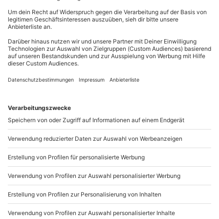
Du erreichst uns telefonisch zu folgenden Zeiten,
Ausrüstung & Kleidung
außer an bundesweiten Feiertagen:
Mitzubringen: Wetterangepasste, bequeme
Mo-Fr: 8-20 Uhr | Sa: 10-16 Uhr
Kleidung, Flaches Schuhwerk, Sonnenbrille
Teilnehmer
Du möchtest als Firma bestellen?
1 Person
Sichere Dir attraktive Firmenkunden Vorteile.
089 / 21 12 90 20
Mo-Fr: 9-17 Uhr
b2b@mydays.de
www.b2b.mydays.de/
Artikelnummer
:
12893