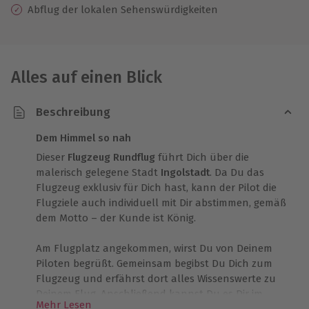
Abflug der lokalen Sehenswürdigkeiten
Alles auf einen Blick
Beschreibung
Dem Himmel so nah
Dieser
Flugzeug Rundflug
führt Dich über die
malerisch gelegene Stadt
Ingolstadt
. Da Du das
Flugzeug exklusiv für Dich hast, kann der Pilot die
Flugziele auch individuell mit Dir abstimmen, gemäß
dem Motto – der Kunde ist König.
Am Flugplatz angekommen, wirst Du von Deinem
Piloten begrüßt. Gemeinsam begibst Du Dich zum
Flugzeug und erfährst dort alles Wissenswerte zu
Deinem Flug. Anschließend kannst Du es Dir im
Mehr Lesen
Cockpit bequem machen und genießen.