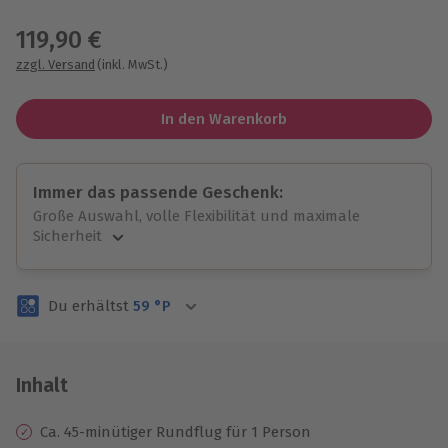
Wähle im nächsten Schritt einen Termin aus
119,90 €
zzgl. Versand
(inkl. MwSt.)
In den Warenkorb
Immer das passende Geschenk:
Große Auswahl, volle Flexibilität und maximale
Sicherheit
Große Auswahl
Über 9.000 unvergessliche Erlebnisse.
Du erhältst
59
°P
Volle Flexibilität
Jeder Gutschein für alle Erlebnisse einlösbar.
Maximale Sicherheit
3 Jahre gültig & verlängerbar.
Inhalt
Ca. 45-minütiger Rundflug für 1 Person