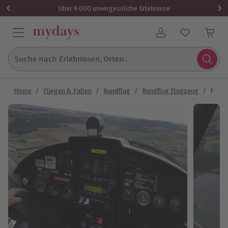
Über 9.000 unvergessliche Erlebnisse
Benutzerkonto
Suche nach Erlebnissen, Orten...
Home
/
Fliegen & Fallen
/
Rundflug
/
Rundflug Flugzeug
/
Flugz