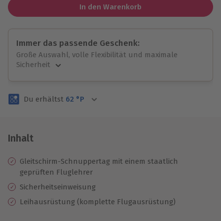
In den Warenkorb
Immer das passende Geschenk:
Große Auswahl, volle Flexibilität und maximale
Sicherheit
Große Auswahl
Über 9.000 unvergessliche Erlebnisse.
Du erhältst
62
°P
Volle Flexibilität
Jeder Gutschein für alle Erlebnisse einlösbar.
Maximale Sicherheit
3 Jahre gültig & verlängerbar.
Inhalt
Gleitschirm-Schnuppertag mit einem staatlich
geprüften Fluglehrer
Sicherheitseinweisung
Leihausrüstung (komplette Flugausrüstung)