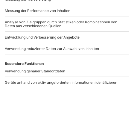
-15% CLUB DEAL
-15% CLUB DEAL
Gleitschirm
Gleitschirm-
Tandemflug
Tandemflug Marbach
Ennetbürgen
Ennetbürgen
Marbach
1 Person
1 Person
179,90 €
136,90 €
5
5
(1)
(3)