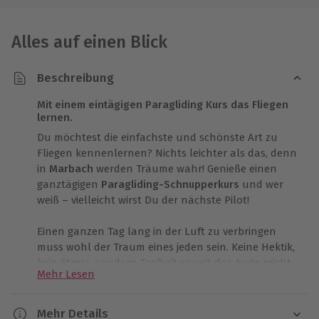
Alles auf einen Blick
Beschreibung
Mit einem eintägigen Paragliding Kurs das Fliegen
lernen.
Du möchtest die einfachste und schönste Art zu
Fliegen kennenlernen? Nichts leichter als das, denn
in
Marbach
werden Träume wahr! Genieße einen
ganztägigen
Paragliding-Schnupperkurs
und wer
weiß – vielleicht wirst Du der nächste Pilot!
Einen ganzen Tag lang in der Luft zu verbringen
muss wohl der Traum eines jeden sein. Keine Hektik,
kein Stress, sondern Freiheit soweit das Auge reicht.
Mehr Lesen
In Marbach hast Du die Möglichkeit, die beliebte
Freizeitaktivität
Paragliding
näher kennenzulernen
und eine neue Leidenschaft zu entwickeln.
Mehr Details