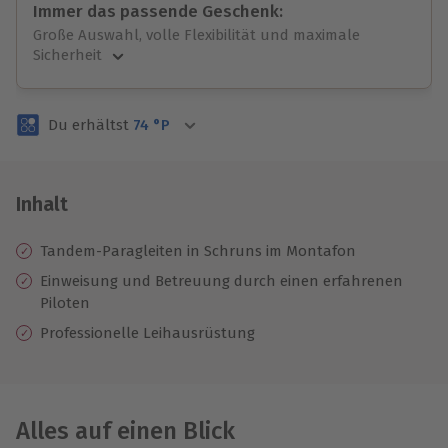
Immer das passende Geschenk:
Große Auswahl, volle Flexibilität und maximale
Sicherheit
Große Auswahl
Über 9.000 unvergessliche Erlebnisse.
Du erhältst
74
°P
Volle Flexibilität
Jeder Gutschein für alle Erlebnisse einlösbar.
Maximale Sicherheit
3 Jahre gültig & verlängerbar.
Inhalt
Tandem-Paragleiten in Schruns im Montafon
Einweisung
und Betreuung durch einen erfahrenen
Piloten
Professionelle
Leihausrüstung
Alles auf einen Blick