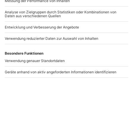
-15% CLUB DEAL
Gleitschirm
Gleitschirm
Tandemflug Silbertal
Tandemflug St.
Gallenkirch
Silbertal
St. Gallenkirch
1 Person
1 Person
149,90 €
149,90 €
5
(1)
Newsletter abonnieren und 10 € Rabatt sichern
Abonnieren