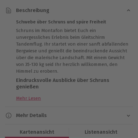
Beschreibung
Schwebe über Schruns und spüre Freiheit
Schruns im Montafon bietet Euch ein
unvergessliches Erlebnis beim Gleitschirm
Tandemflug. Ihr startet von einer sanft abfallenden
Bergwiese und genießt die beeindruckende Aussicht
über die malerische Landschaft. Mit einem Gewicht
von 35-130 kg seid Ihr herzlich willkommen, den
Himmel zu erobern.
Eindrucksvolle Ausblicke über Schruns
genießen
Die Flüge finden meist nachmittags statt und
Mehr Lesen
nehmen insgesamt etwa 1,5 Stunden in Anspruch.
Die reine Flugzeit beträgt zwischen 15-20 Minuten,
Mehr Details
abhängig von Eurem Gewicht und der Tageszeit. Bei
guten thermischen Bedingungen könnt Ihr die
Dauer
Flugdauer flexibel verlängern, fragt einfach den
Kartenansicht
Listenansicht
Gesamtdauer: ca. 2 Stunden
Piloten vorab.