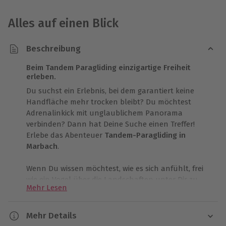
Alles auf einen Blick
Beschreibung
Beim Tandem Paragliding einzigartige Freiheit
erleben.
Du suchst ein Erlebnis, bei dem garantiert keine
Handfläche mehr trocken bleibt? Du möchtest
Adrenalinkick mit unglaublichem Panorama
verbinden? Dann hat Deine Suche einen Treffer!
Erlebe das Abenteuer
Tandem-Paragliding in
Marbach
.
Wenn Du wissen möchtest, wie es sich anfühlt, frei
wie ein Vogel über die Landschaften unter Dir zu
Mehr Lesen
fliegen, dann ist das
Tandem-Paragliding Erlebnis
die beste Gelegenheit dazu. Genieße
atemberaubendes Panorama und gleite in
Mehr Details
angenehmer Höhe durch den Himmel.