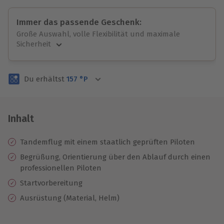
Immer das passende Geschenk:
Große Auswahl, volle Flexibilität und maximale
Sicherheit
Große Auswahl
Über 9.000 unvergessliche Erlebnisse.
Du erhältst
157
°P
Volle Flexibilität
Jeder Gutschein für alle Erlebnisse einlösbar.
Maximale Sicherheit
3 Jahre gültig & verlängerbar.
Inhalt
Tandemflug mit einem staatlich geprüften Piloten
Begrüßung, Orientierung über den Ablauf durch einen
professionellen Piloten
Startvorbereitung
Ausrüstung (Material, Helm)