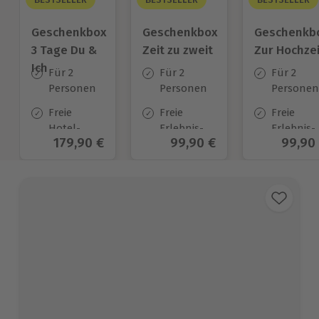
Geschenkbox
Geschenkbox
Geschenkb
3 Tage Du &
Zeit zu zweit
Zur Hochzei
Ich
Für 2
Für 2
Für 2
Personen
Personen
Personen
Freie
Freie
Freie
Hotel-
Erlebnis-
Erlebnis-
Aktueller Preis
179,90 €
Aktueller Preis
99,90 €
Aktuel
99,90
Auswahl
Auswahl
Auswahl
an ca.
an ca. 450
an ca.
130 Orten
Orten
450 Orten