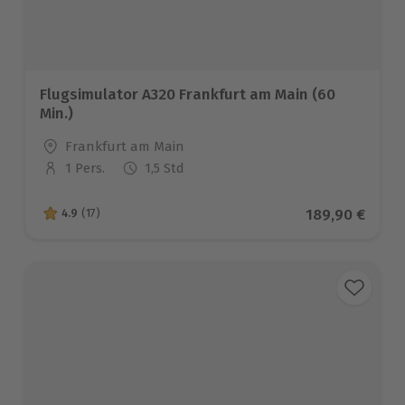
Flugsimulator A320 Frankfurt am Main (60
Min.)
Standort
Frankfurt am Main
1 Pers.
1,5 Std
Anzahl der Teilnehmer
Aktueller Prei
189,90 €
4.9
(17)
4.9 von 5 Sternen basierend auf 17 Bewertungen