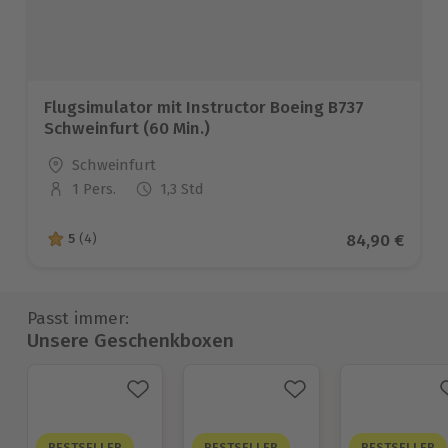
Flugsimulator mit Instructor Boeing B737
Schweinfurt (60 Min.)
Standort
Schweinfurt
1 Pers.
1,3 Std
Anzahl der Teilnehmer
Aktueller Pre
84,90 €
5
(4)
5 von 5 Sternen basierend auf 4 Bewertungen
Passt immer:
Unsere Geschenkboxen
BESTSELLER
BESTSELLER
BESTSELLER