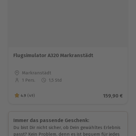
Flugsimulator A320 Markranstädt
Standort
Markranstädt
1 Pers.
1,5 Std
Anzahl der Teilnehmer
Aktueller Pre
159,90 €
4.9
(49)
4.9 von 5 Sternen basierend auf 49 Bewertungen
Immer das passende Geschenk:
Du bist Dir nicht sicher, ob Dein gewähltes Erlebnis
passt? Kein Problem, denn es ist bequem für jedes