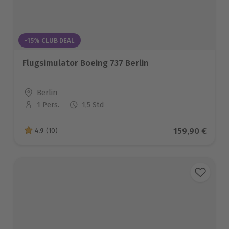
-15% CLUB DEAL
Flugsimulator Boeing 737 Berlin
Standort
Berlin
1 Pers.
1,5 Std
Anzahl der Teilnehmer
Aktueller Pre
159,90 €
4.9
(10)
4.9 von 5 Sternen basierend auf 10 Bewertungen