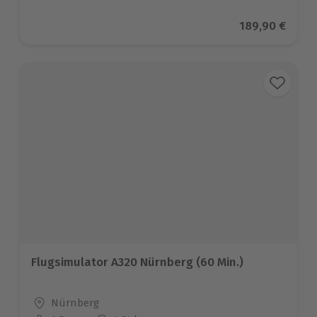
Aktueller Prei
189,90 €
Flugsimulator A320 Nürnberg (60 Min.)
Standort
Nürnberg