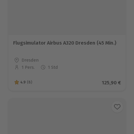
Flugsimulator Airbus A320 Dresden (45 Min.)
Standort
Dresden
1 Pers.
1 Std
Anzahl der Teilnehmer
Aktueller Pre
125,90 €
4.9
(8)
4.9 von 5 Sternen basierend auf 8 Bewertungen