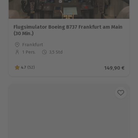
Flugsimulator Boeing B737 Frankfurt am Main
(30 Min.)
Standort
Frankfurt
1 Pers.
3,5 Std
Anzahl der Teilnehmer
Aktueller Prei
149,90 €
4.7
(52)
4.7 von 5 Sternen basierend auf 52 Bewertungen