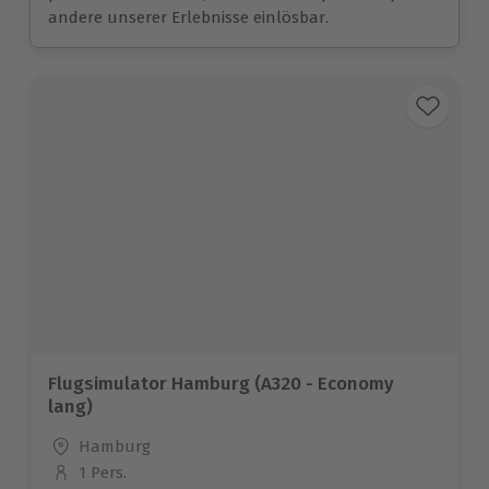
andere unserer Erlebnisse einlösbar.
Flugsimulator Hamburg (A320 - Economy
lang)
Standort
Hamburg
1 Pers.
Anzahl der Teilnehmer