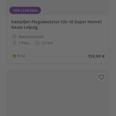
-15% CLUB DEAL
Kampfjet-Flugsimulator F/A-18 Super Hornet
Raum Leipzig
Standort
Markranstädt
1 Pers.
1,5 Std
Anzahl der Teilnehmer
Aktueller Pre
159,90 €
5
(4)
5 von 5 Sternen basierend auf 4 Bewertungen