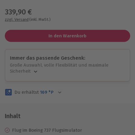
Wähle im nächsten Schritt einen Termin aus
339,90 €
zzgl. Versand
(inkl. MwSt.)
In den Warenkorb
Immer das passende Geschenk:
Große Auswahl, volle Flexibilität und maximale
Sicherheit
Große Auswahl
Über 9.000 unvergessliche Erlebnisse.
Du erhältst
169
°P
Volle Flexibilität
Jeder Gutschein für alle Erlebnisse einlösbar.
Maximale Sicherheit
3 Jahre gültig & verlängerbar.
Inhalt
Flug im Boeing 737 Flugsimulator