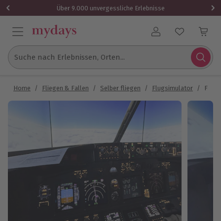
Über 9.000 unvergessliche Erlebnisse
Benutzerkonto
Suche nach Erlebnissen, Orten...
Home
/
Fliegen & Fallen
/
Selber fliegen
/
Flugsimulator
/
Flugs