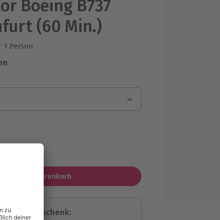
tor Boeing B737
furt (60 Min.)
1 Person
us 4 Bewertungen
en
r
MwSt.)
In den Warenkorb
assende Geschenk: