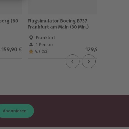
berg (60
Flugsimulator Boeing B737
Hubsch
Frankfurt am Main (30 Min.)
Schwein
Frankfurt
Goc
1 Person
1 Pe
159,90 €
129,90 €
4.7
5
(52)
(1)
Abonnieren