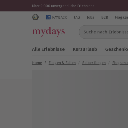
Über 9.000 unvergessliche Erlebnisse
Trustedshops Bewertungen für mydays.de
PAYBACK
FAQ
Jobs
B2B
Magazi
Suche nach Erlebnissen..
Alle Erlebnisse
Kurzurlaub
Geschenke
Home
/
Fliegen & Fallen
/
Selber fliegen
/
Flugsimu
Bild 1 von 4