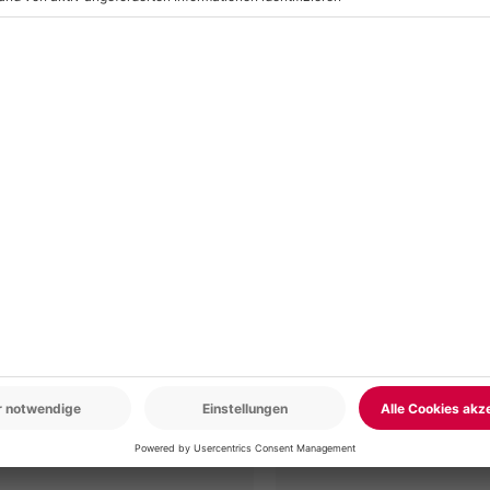
r: 9-17 Uhr
www.b2b.mydays.de/
en