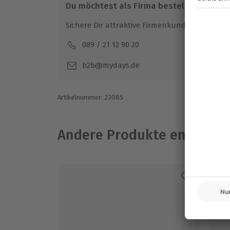
Du möchtest als Firma bestellen?
Sichere Dir attraktive Firmenkunden Vorteile.
089 / 21 12 90 20
Mo-F
b2b@mydays.de
Artikelnummer
:
23085
Andere Produkte entdeck