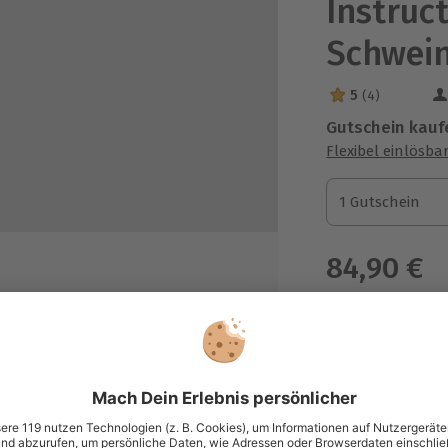
Instruc
Schwein
5
(4)
5 Sterne von 5 a
Gutschein kauf
Flexibel einlösba
1 Gutschein
1 Gutschein
1 Gutschein
84,90 €
zzgl. Versand
(inkl. 
mulator
Immer das p