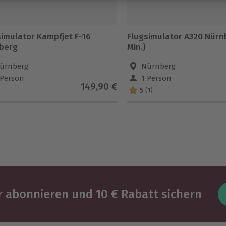
simulator Kampfjet F-16
Flugsimulator A320 Nürn
berg
Min.)
ürnberg
Nürnberg
 Person
1 Person
149,90 €
5
(1)
 abonnieren und 10 € Rabatt sichern