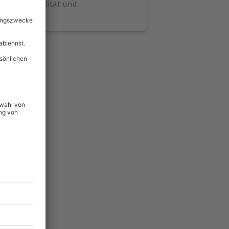
volle Flexibilität und
rheit
wahl
unvergessliche
42
°P
lität
hein für alle Erlebnisse
icherheit
tig & verlängerbar.