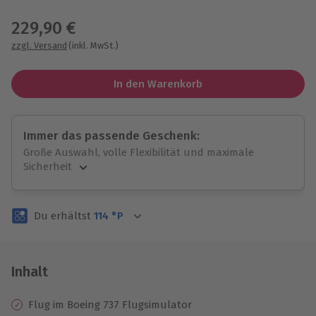
Wähle im nächsten Schritt einen Termin aus
229,90 €
zzgl. Versand
(inkl. MwSt.)
In den Warenkorb
Immer das passende Geschenk:
Große Auswahl, volle Flexibilität und maximale
Sicherheit
Große Auswahl
Über 9.000 unvergessliche Erlebnisse.
Du erhältst
114
°P
Volle Flexibilität
Jeder Gutschein für alle Erlebnisse einlösbar.
Maximale Sicherheit
3 Jahre gültig & verlängerbar.
Inhalt
Flug im Boeing 737 Flugsimulator