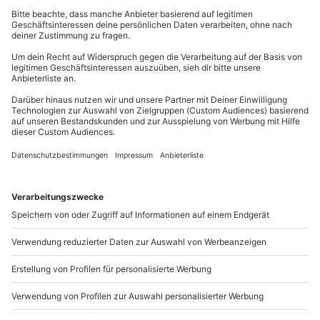
Kontakt & FAQ
Teilnehmer
Gutschein gültig für 1 Person
mydays
GmbH
2 Zuschauer möglich
Mühldorfstraße 8
81671
München
Du erreichst uns telefonisch zu folgenden Zeiten,
außer an bundesweiten Feiertagen:
Mo-Fr: 8-20 Uhr | Sa: 10-16 Uhr
Du möchtest als Firma bestellen?
Sichere Dir attraktive Firmenkunden Vorteile.
089 / 21 12 90 20
Mo-Fr: 9-17 Uhr
b2b@mydays.de