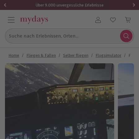
Über 9.000 unvergessliche Erlebnisse
Benutzerkonto
Suche nach Erlebnissen, Orten...
Home
/
Fliegen & Fallen
/
Selber fliegen
/
Flugsimulator
/
Flugs