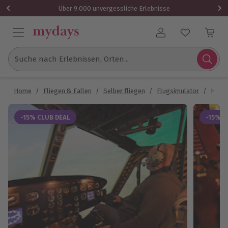
Über 9.000 unvergessliche Erlebnisse
Benutzerkonto
Suche nach Erlebnissen, Orten...
Home
/
Fliegen & Fallen
/
Selber fliegen
/
Flugsimulator
/
Hubsc
-15% CLUB DEAL
-15% C