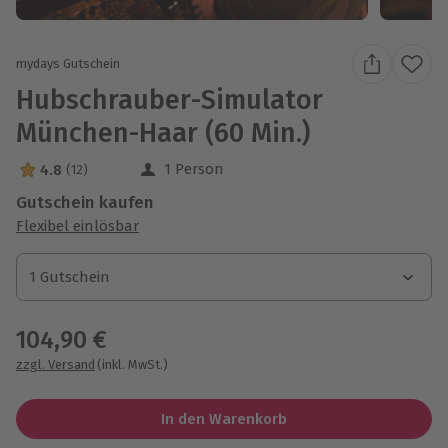
mydays Gutschein
Hubschrauber-Simulator
München-Haar (60 Min.)
1 Person
4.8
(12)
4.8 Sterne von 5 aus 12 Bewertungen
Gutschein kaufen
Flexibel einlösbar
1 Gutschein
1 Gutschein
1 Gutschein
104,90 €
zzgl. Versand
(inkl. MwSt.)
In den Warenkorb