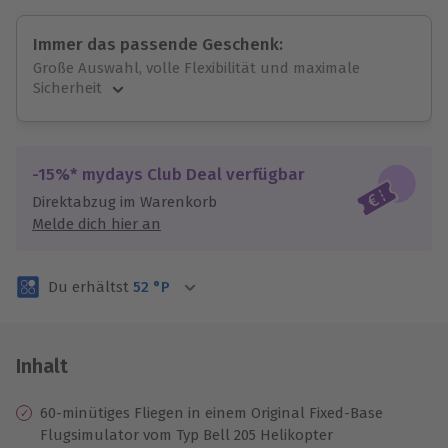
Immer das passende Geschenk:
Große Auswahl, volle Flexibilität und maximale
Sicherheit
Große Auswahl
Über 9.000 unvergessliche Erlebnisse.
Volle Flexibilität
-15%* mydays Club Deal verfügbar
Jeder Gutschein für alle Erlebnisse einlösbar.
Direktabzug im Warenkorb
Maximale Sicherheit
Melde dich hier an
3 Jahre gültig & verlängerbar.
Du erhältst
52
°P
Inhalt
60-minütiges Fliegen in einem Original Fixed-Base
Flugsimulator vom Typ Bell 205 Helikopter