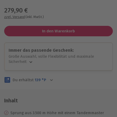
Wähle im nächsten Schritt einen Termin aus
279,90 €
zzgl. Versand
(inkl. MwSt.)
In den Warenkorb
Immer das passende Geschenk:
Große Auswahl, volle Flexibilität und maximale
Sicherheit
Große Auswahl
Über 9.000 unvergessliche Erlebnisse.
Du erhältst
139
°P
Volle Flexibilität
Jeder Gutschein für alle Erlebnisse einlösbar.
Maximale Sicherheit
3 Jahre gültig & verlängerbar.
Inhalt
Sprung aus 3.500 m Höhe mit einem Tandemmaster