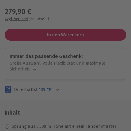
Wähle im nächsten Schritt einen Termin aus
279,90 €
zzgl. Versand
(inkl. MwSt.)
In den Warenkorb
Immer das passende Geschenk:
Große Auswahl, volle Flexibilität und maximale
Sicherheit
Große Auswahl
Über 9.000 unvergessliche Erlebnisse.
Du erhältst
139
°P
Volle Flexibilität
Jeder Gutschein für alle Erlebnisse einlösbar.
Maximale Sicherheit
3 Jahre gültig & verlängerbar.
Inhalt
Sprung aus 3.500 m Höhe mit einem Tandemmaster